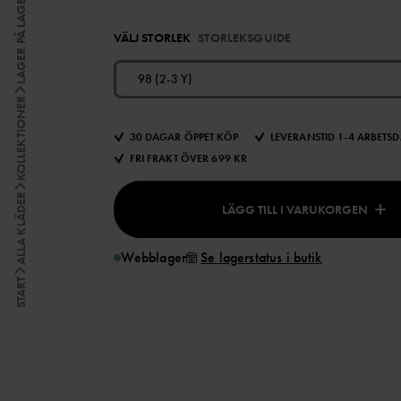
LAGER PÅ LAGER
VÄLJ STORLEK
STORLEKSGUIDE
98 (2-3 Y)
KOLLEKTIONER
30 DAGAR ÖPPET KÖP
LEVERANSTID 1-4 ARBETS
FRI FRAKT ÖVER 699 KR
ALLA KLÄDER
LÄGG TILL I VARUKORGEN
Webblager
Se lagerstatus i butik
START