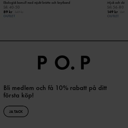
Ekologisk bomull med mjukt brätte och knytband
Mjuk och skön 
Stl
:
40-50
Stl
:
56-80
89 kr
149 kr
149 kr
249 k
OUTLET
OUTLET
Bli medlem och få 10% rabatt på ditt
första köp!
JA TACK