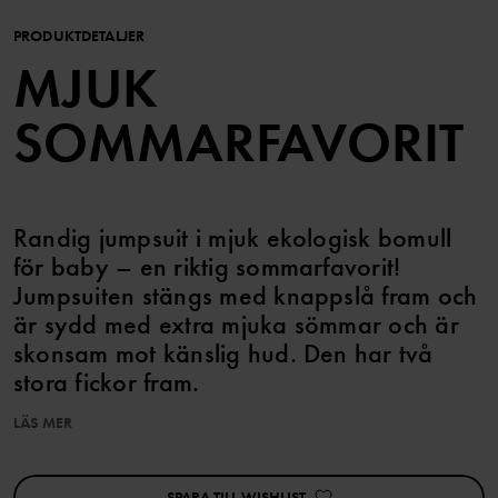
PRODUKTDETALJER
MJUK
SOMMARFAVORIT
Randig jumpsuit i mjuk ekologisk bomull
för baby – en riktig sommarfavorit!
Jumpsuiten stängs med knappslå fram och
är sydd med extra mjuka sömmar och är
skonsam mot känslig hud. Den har två
stora fickor fram.
LÄS MER
Tryckknappar i grenen underlättar kläd- och blöjbyten.
Egenskaper:
SPARA TILL WISHLIST