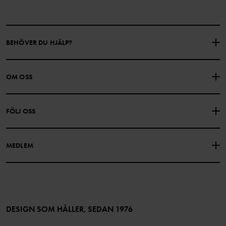
BEHÖVER DU HJÄLP?
KONTAKTA OSS
VANLIGA FRÅGOR
OM OSS
PRESENTKORTSALDO
KÖPVILLKOR
Om Polarn O. Pyret
FÖLJ OSS
INTEGRITETSPOLICY
COOKIEPOLICY
Vår historia
Facebook
Hitta våra butiker
MEDLEM
Instagram
Jobb
Medlemsförmåner
TikTok
Press
Medlemsvillkor
LinkedIn
Tillgänglighet för webbinnehåll
Bli medlem
DESIGN SOM HÅLLER, SEDAN 1976