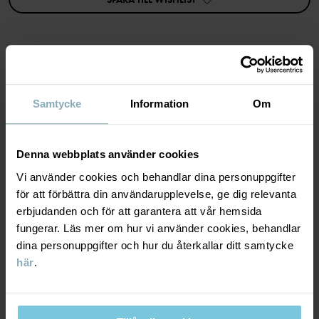
• YKK-tryckknappar
Artikelnummer
:
60603685
Tillverkningsland
:
Bangladesh
Fabrik
:
MATERIAL & SKÖTSELRÅD
Läs mer
Samtycke
Information
Om
HÅLLBARHET
Material
Denna webbplats använder cookies
LEVERANS & RETUR
Vi använder cookies och behandlar dina personuppgifter
95% Cotton Organic
för att förbättra din användarupplevelse, ge dig relevanta
5% Elastane
erbjudanden och för att garantera att vår hemsida
Leverans & retur
fungerar. Läs mer om hur vi använder cookies, behandlar
Skötselråd
dina personuppgifter och hur du återkallar ditt samtycke
här
.
Leverans
DU KANSKE OCKSÅ GILLAR
TVÄTT
60°C maskintvätt varm
Vi erbjuder fri frakt över 699 kr och leveranstiden är 1–4 dagar. I