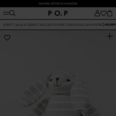
SHOPPA HÖSTENS NYHETER!
START
ALLA KLÄDER
KOLLEKTIONER
RANDIGA FAVORITER
POPP