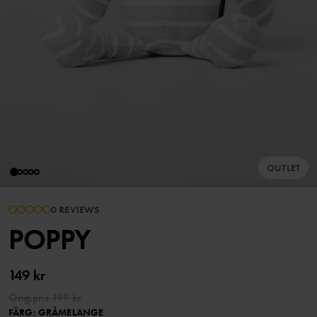
OUTLET
0 REVIEWS
POPPY
149 kr
Orig.pris
199 kr
FÄRG
:
GRÅMELANGE