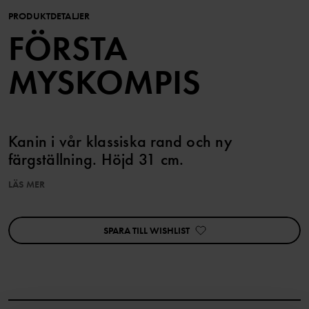
PRODUKTDETALJER
FÖRSTA
MYSKOMPIS
Kanin i vår klassiska rand och ny
färgställning. Höjd 31 cm.
LÄS MER
Produktsäkerhet:
KEEP AWAY FROM FIRE
SPARA TILL WISHLIST
Artikelnummer
:
60602161
Tillverkningsland
:
Kina
Fabrik
:
Yangzhou KEDI Toys Co Ltd
Läs mer