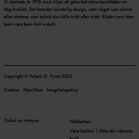
Vi startade år 1976 med viljan att göra bekväma barnkläder av
hög kvalitet. Det betyder lekvänlig design, utan något som skaver
eller stramar, som också ska hålla tvätt efter tvätt. Kläder som låter
barn vara barn helt enkelt.
Copyright © Polarn O. Pyret 2023
Cookies
Köpvillkor
Integritetspolicy
Också av intresse
Hållbarhet
Våra butiker | Hitta din närmsta
butik