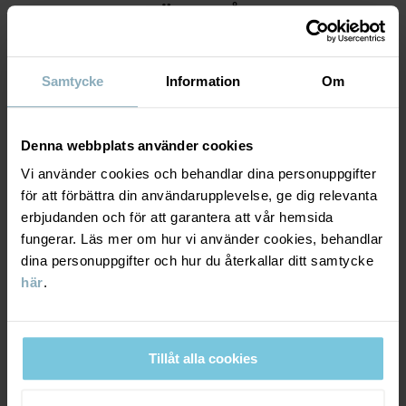
MATERIAL & SKÖTSELRÅD
HÅLLBARHET
Material
Samtycke
Information
Om
LEVERANS & RETUR
95% Cotton Organic
Denna webbplats använder cookies
5% Elastane
Vi använder cookies och behandlar dina personuppgifter
Leverans & retur
för att förbättra din användarupplevelse, ge dig relevanta
100% Polyester Recycled
erbjudanden och för att garantera att vår hemsida
fungerar. Läs mer om hur vi använder cookies, behandlar
Leverans
DU KANSKE OCKSÅ GILLAR
Skötselråd
dina personuppgifter och hur du återkallar ditt samtycke
här
.
Vi erbjuder fri frakt över 699 kr och leveranstiden är 1–4 dagar. I
TVÄTT
kassan visas de tillgängliga leveransalternativ baserat på vilket
postnummer som ordern ska levereras till.
40°C maskintvätt varm
Tillåt alla cookies
Ej blekning
Ej torktumling