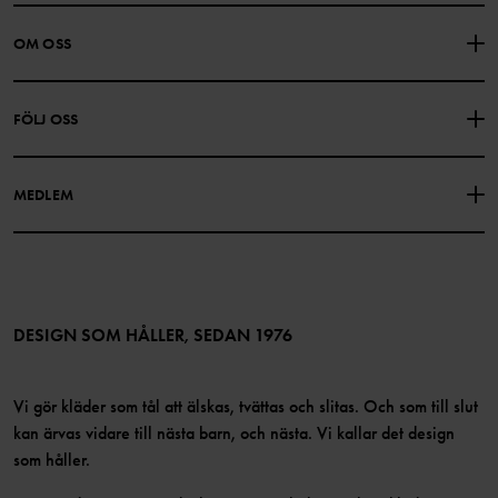
KONTAKTA OSS
VANLIGA FRÅGOR
OM OSS
PRESENTKORTSALDO
KÖPVILLKOR
Om Polarn O. Pyret
FÖLJ OSS
INTEGRITETSPOLICY
COOKIEPOLICY
Vår historia
Facebook
Hitta våra butiker
MEDLEM
Instagram
Jobb
Medlemsförmåner
TikTok
Press
Medlemsvillkor
LinkedIn
Tillgänglighet för webbinnehåll
Bli medlem
DESIGN SOM HÅLLER, SEDAN 1976
Vi gör kläder som tål att älskas, tvättas och slitas. Och som till slut
kan ärvas vidare till nästa barn, och nästa. Vi kallar det design
som håller.