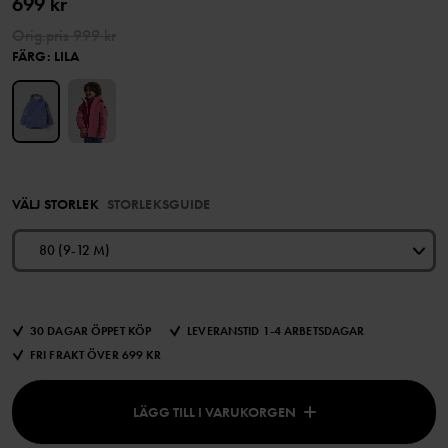
699 kr
Orig.pris
999 kr
FÄRG
:
LILA
VÄLJ STORLEK
STORLEKSGUIDE
80 (9-12 M)
30 DAGAR ÖPPET KÖP
LEVERANSTID 1-4 ARBETSDAGAR
FRI FRAKT ÖVER 699 KR
LÄGG TILL I VARUKORGEN