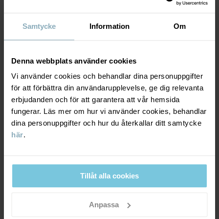
Mycket god slittålighet. Plagget tål kraftigt slitage och
• Slitstyrka minst 5 000 varv. 180 grit, 12 kPa
klarar tuffa aktiviteter.
• Heltejpade sömmar som gör plagget helt vattentätt
• Vindtätt material som stänger blåsten ute
Samtycke
Information
Om
• Vattenavvisning med BIONIC-FINISH® ECO-impregnering, en
teknik som inte använder PFAS
ANDNINGSFÖRMÅGA
6/6
• 3M-reflexer med 360 graders synbarhet
• Högkvalitativa YKK-dragkedjor
Denna webbplats använder cookies
Andning minst 7000g/m2/24h
Vi använder cookies och behandlar dina personuppgifter
Artikelnummer
:
60603230
Optimal andningsförmåga. Plagget passar för väldigt
för att förbättra din användarupplevelse, ge dig relevanta
aktiva lekar.
Tillverkningsland
:
Kina
erbjudanden och för att garantera att vår hemsida
Fabrik
:
Hangzhou Hualan Garments Co Ltd
fungerar. Läs mer om hur vi använder cookies, behandlar
Läs mer
VINDTÄTHET
6/6
dina personuppgifter och hur du återkallar ditt samtycke
här
.
Vindtätt membran
Optimalt vindskydd. Plagget stänger ute all vind.
Tillåt alla cookies
MATERIAL & SKÖTSELRÅD
Anpassa