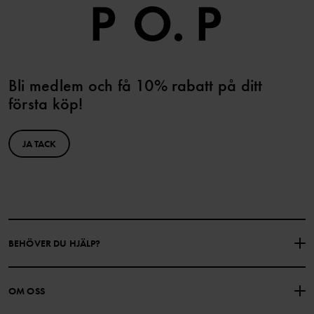
Bli medlem och få 10% rabatt på ditt
första köp!
JA TACK
BEHÖVER DU HJÄLP?
KONTAKTA OSS
VANLIGA FRÅGOR
OM OSS
PRESENTKORTSALDO
KÖPVILLKOR