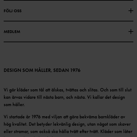
Om Polarn O. Pyret
FÖLJ OSS
INTEGRITETSPOLICY
COOKIEPOLICY
Vår historia
Facebook
Hitta våra butiker
MEDLEM
Instagram
Jobb
Medlemsförmåner
TikTok
Press
Medlemsvillkor
LinkedIn
Tillgänglighet för webbinnehåll
Bli medlem
DESIGN SOM HÅLLER, SEDAN 1976
Vi gör kläder som tål att älskas, tvättas och slitas. Och som till slut
kan ärvas vidare till nästa barn, och nästa. Vi kallar det design
som håller.
Vi startade år 1976 med viljan att göra bekväma barnkläder av
hög kvalitet. Det betyder lekvänlig design, utan något som skaver
eller stramar, som också ska hålla tvätt efter tvätt. Kläder som låter