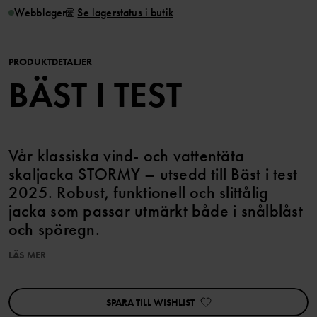
Webblager
Se lagerstatus i butik
PRODUKTDETALJER
BÄST I TEST
Vår klassiska vind- och vattentäta
skaljacka STORMY – utsedd till Bäst i test
2025. Robust, funktionell och slittålig
jacka som passar utmärkt både i snålblåst
och spöregn.
LÄS MER
EGENSKAPER:
• Utsedd till Bäst i test av panelen på bäst-i-test.se flera år i rad –
senast 2025.
SPARA TILL WISHLIST
• Utsedd till Best Buy bland regnjackor av engelska siten IndyBest
2025.