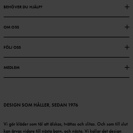
BEHÖVER DU HJÄLP?
KONTAKTA OSS
VANLIGA FRÅGOR
OM OSS
PRESENTKORTSALDO
KÖPVILLKOR
Om Polarn O. Pyret
FÖLJ OSS
INTEGRITETSPOLICY
COOKIEPOLICY
Vår historia
Facebook
Hitta våra butiker
MEDLEM
Instagram
Jobb
Medlemsförmåner
TikTok
Press
Medlemsvillkor
LinkedIn
Tillgänglighet för webbinnehåll
Bli medlem
DESIGN SOM HÅLLER, SEDAN 1976
Vi gör kläder som tål att älskas, tvättas och slitas. Och som till slut
kan ärvas vidare till nästa barn, och nästa. Vi kallar det design