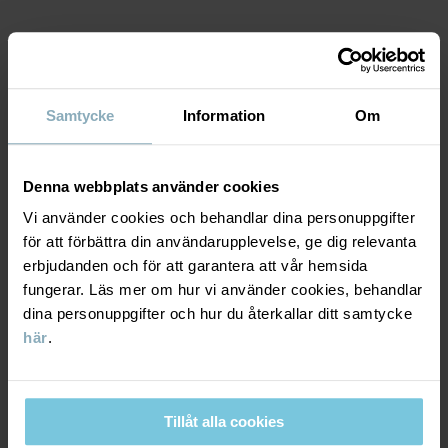
MATERIAL & SKÖTSELRÅD
Samtycke
Information
Om
HÅLLBARHET
Material
LEVERANS & RETUR
Denna webbplats använder cookies
100% Cotton Organic
Vi använder cookies och behandlar dina personuppgifter
för att förbättra din användarupplevelse, ge dig relevanta
Leverans & retur
Skötselråd
erbjudanden och för att garantera att vår hemsida
fungerar. Läs mer om hur vi använder cookies, behandlar
TVÄTT
dina personuppgifter och hur du återkallar ditt samtycke
Leverans
DU KANSKE OCKSÅ GILLAR
här
.
40°C maskintvätt varm
Vi erbjuder fri frakt över 699 kr och leveranstiden är 1–4 dagar. I
Ej blekning
kassan visas de tillgängliga leveransalternativ baserat på vilket
Ej torktumling
postnummer som ordern ska levereras till.
Tillåt alla cookies
Strykning medeltemperatur