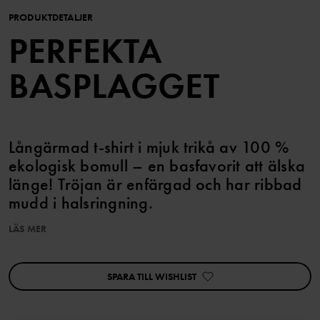
PRODUKTDETALJER
PERFEKTA
BASPLAGGET
Långärmad t-shirt i mjuk trikå av 100 %
ekologisk bomull – en basfavorit att älska
länge! Tröjan är enfärgad och har ribbad
mudd i halsringning.
LÄS MER
Artikelnummer
:
60603310
Tillverkningsland
:
Bangladesh
Fabrik
:
SPARA TILL WISHLIST
Läs mer