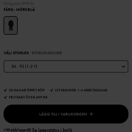
Orig.pris
599 kr
FÄRG
:
MÖRKBLÅ
VÄLJ STORLEK
STORLEKSGUIDE
86 - 92 (1-2 Y)
30 DAGAR ÖPPET KÖP
LEVERANSTID 1-4 ARBETSDAGAR
FRI FRAKT ÖVER 699 KR
LÄGG TILL I VARUKORGEN
Webblager
Se lagerstatus i butik