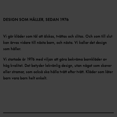
TikTok
Press
Medlemsvillkor
LinkedIn
Tillgänglighet för webbinnehåll
Bli medlem
DESIGN SOM HÅLLER, SEDAN 1976
Vi gör kläder som tål att älskas, tvättas och slitas. Och som till slut
kan ärvas vidare till nästa barn, och nästa. Vi kallar det design
som håller.
Vi startade år 1976 med viljan att göra bekväma barnkläder av
hög kvalitet. Det betyder lekvänlig design, utan något som skaver
eller stramar, som också ska hålla tvätt efter tvätt. Kläder som låter
barn vara barn helt enkelt.