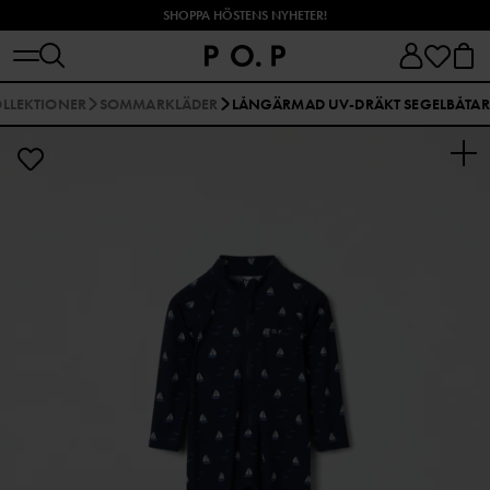
SHOPPA HÖSTENS NYHETER!
LLEKTIONER
SOMMARKLÄDER
LÅNGÄRMAD UV-DRÄKT SEGELBÅTAR