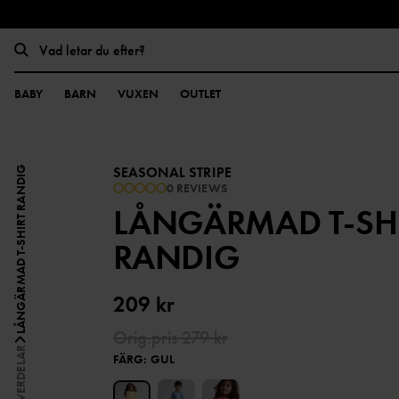
BABY
BARN
VUXEN
OUTLET
SEASONAL STRIPE
LÅNGÄRMAD T-SHIRT RANDIG
0 REVIEWS
LÅNGÄRMAD T-SH
RANDIG
209 kr
Orig.pris
279 kr
ÖVERDELAR
FÄRG
:
GUL