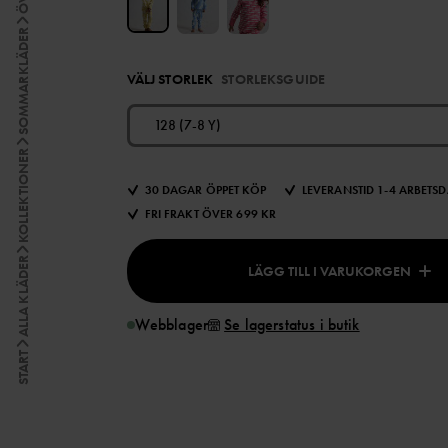
SOMMARKLÄDER
VÄLJ STORLEK
STORLEKSGUIDE
128 (7-8 Y)
KOLLEKTIONER
30 DAGAR ÖPPET KÖP
LEVERANSTID 1-4 ARBETS
FRI FRAKT ÖVER 699 KR
ALLA KLÄDER
LÄGG TILL I VARUKORGEN
Webblager
Se lagerstatus i butik
START