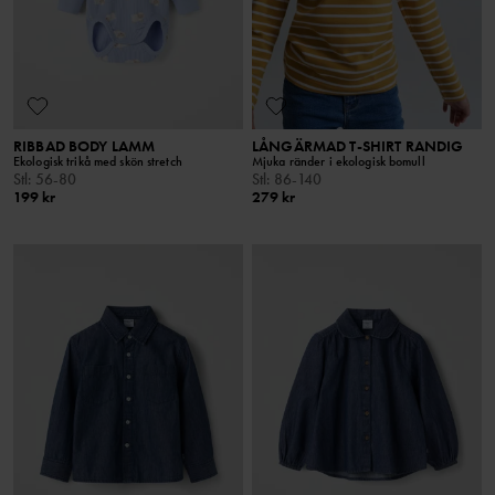
RIBBAD BODY LAMM
LÅNGÄRMAD T-SHIRT RANDIG
Ekologisk trikå med skön stretch
Mjuka ränder i ekologisk bomull
Stl
:
56-80
Stl
:
86-140
199 kr
279 kr