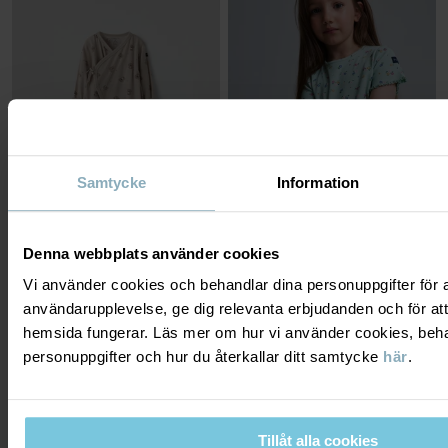
Samtycke
Information
Denna webbplats använder cookies
OMLOTTOVERALL KOALOR
RIBBAD T-SHIRT BLOMMIG
Mjuk ekologisk bomull med stretch
T-shirt i mjuk mix av Tencel™ lyocell och
Vi använder cookies och behandlar dina personuppgifter för at
ekologisk bomull med stretch
Stl
:
44-68
Stl
:
86-140
användarupplevelse, ge dig relevanta erbjudanden och för att
299 kr
199 kr
hemsida fungerar. Läs mer om hur vi använder cookies, beha
personuppgifter och hur du återkallar ditt samtycke
här
.
SEASONAL STRIPE
Tillåt alla cookies