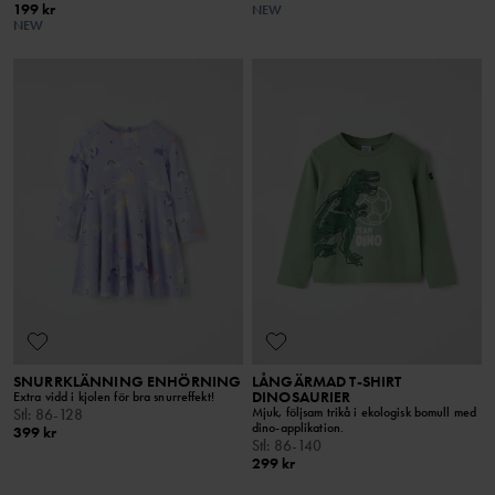
199 kr
NEW
NEW
SNURRKLÄNNING ENHÖRNING
LÅNGÄRMAD T-SHIRT
DINOSAURIER
Extra vidd i kjolen för bra snurreffekt!
Mjuk, följsam trikå i ekologisk bomull med
Stl
:
86-128
dino-applikation.
399 kr
Stl
:
86-140
299 kr