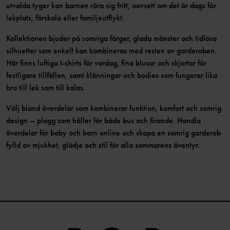
utvalda tyger kan barnen röra sig fritt, oavsett om det är dags för
lekplats, förskola eller familjeutflykt.
Kollektionen bjuder på somriga färger, glada mönster och tidlösa
silhuetter som enkelt kan kombineras med resten av garderoben.
Här finns luftiga t‑shirts för vardag, fina blusar och skjortor för
festligare tillfällen, samt klänningar och bodies som fungerar lika
bra till lek som till kalas.
Välj bland överdelar som kombinerar funktion, komfort och somrig
design – plagg som håller för både bus och firande. Handla
överdelar för baby och barn online och skapa en somrig garderob
fylld av mjukhet, glädje och stil för alla sommarens äventyr.