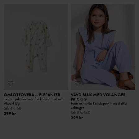
OMLOTTOVERALL ELEFANTER
VÄVD BLUS MED VOLANGER
PRICKIG
Extra mjuka sömmar för känslig hud och
vikbart tyg
Tunn och skön i mjuk poplin med söta
volanger
Stl
:
44-68
Stl
:
86-140
299 kr
299 kr