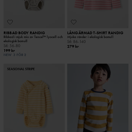
RIBBAD BODY RANDIG
LÅNGÄRMAD T-SHIRT RANDIG
Ribbad i mjuk mix av Tencel™ lyocell och
Mjuka ränder i ekologisk bomull
ekologisk bomull
Stl
:
86-140
Stl
:
56-80
279 kr
199 kr
NEW
3 FÖR 2
SEASONAL STRIPE