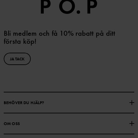
Bli medlem och få 10% rabatt på ditt
första köp!
JA TACK
BEHÖVER DU HJÄLP?
KONTAKTA OSS
VANLIGA FRÅGOR
OM OSS
PRESENTKORTSALDO
KÖPVILLKOR