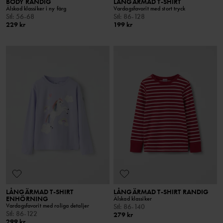
BODY RANDIG
LÅNGÄRMAD T-SHIRT
Älskad klassiker i ny färg
Vardagsfavorit med stort tryck
Stl
:
56-68
Stl
:
86-128
229 kr
199 kr
LÅNGÄRMAD T-SHIRT
LÅNGÄRMAD T-SHIRT RANDIG
ENHÖRNING
Älskad klassiker
Vardagsfavorit med roliga detaljer
Stl
:
86-140
Stl
:
86-122
279 kr
299 kr