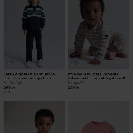
LÅNGÄRMAD RUGBYTRÖJA
PYJAMASOVERALL RANDIG
Ekologisk bomull med mjuk krage
Vikbara muddar i mjuk ekologisk bomull
Stl
:
86-140
Stl
:
44-92
299 kr
329 kr
NEW