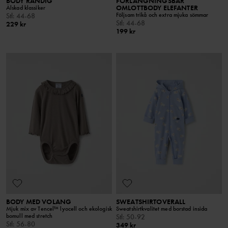
BODY RANDIG
FÖRLÄNGNINGSBAR
OMLOTTBODY ELEFANTER
Älskad klassiker
Följsam trikå och extra mjuka sömmar
Stl
:
44-68
Stl
:
44-68
229 kr
199 kr
BODY MED VOLANG
SWEATSHIRTOVERALL
Mjuk mix av Tencel™ lyocell och ekologisk
Sweatshirtkvalitet med borstad insida
bomull med stretch
Stl
:
50-92
Stl
:
56-80
349 kr