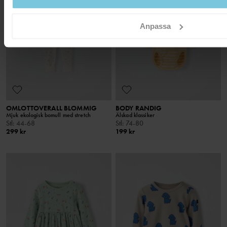
Anpassa
OMLOTTOVERALL BLOMMIG
BODY RANDIG
Mjuk ekologisk bomull med stretch
Älskad klassiker
Stl
:
44-68
Stl
:
74-80
299 kr
199 kr