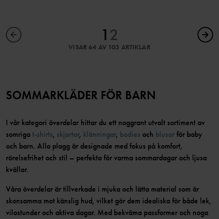
1
2
VISAR 64 AV 103 ARTIKLAR
SOMMARKLÄDER FÖR BARN
I vår kategori överdelar hittar du ett noggrant utvalt sortiment av
somriga
t‑shirts
,
skjortor
,
klänningar
,
bodies
och
blusar
för baby
och barn. Alla plagg är designade med fokus på komfort,
rörelsefrihet och stil – perfekta för varma sommardagar och ljusa
kvällar.
Våra överdelar är tillverkade i mjuka och lätta material som är
skonsamma mot känslig hud, vilket gör dem idealiska för både lek,
vilostunder och aktiva dagar. Med bekväma passformer och noga