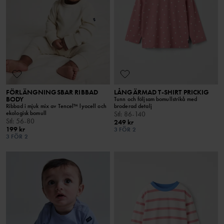
FÖRLÄNGNINGSBAR RIBBAD
LÅNGÄRMAD T-SHIRT PRICKIG
BODY
Tunn och följsam bomullstrikå med
Ribbad i mjuk mix av Tencel™ lyocell och
broderad detalj
ekologisk bomull
Stl
:
86-140
Stl
:
56-80
249 kr
199 kr
3 FÖR 2
3 FÖR 2