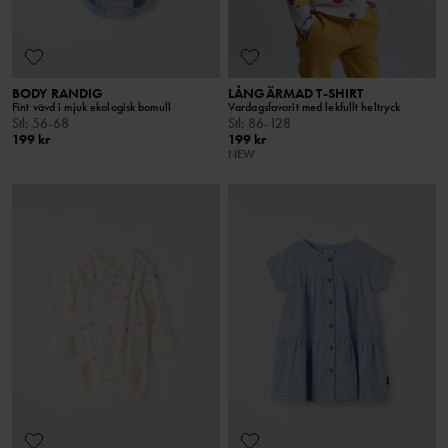
BODY RANDIG
LÅNGÄRMAD T-SHIRT
Fint vävd i mjuk ekologisk bomull
Vardagsfavorit med lekfullt heltryck
Stl
:
56-68
Stl
:
86-128
199 kr
199 kr
NEW