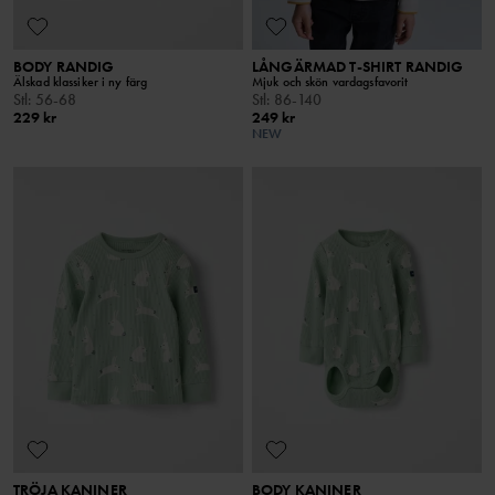
BODY RANDIG
LÅNGÄRMAD T-SHIRT RANDIG
Älskad klassiker i ny färg
Mjuk och skön vardagsfavorit
Stl
:
56-68
Stl
:
86-140
229 kr
249 kr
NEW
TRÖJA KANINER
BODY KANINER