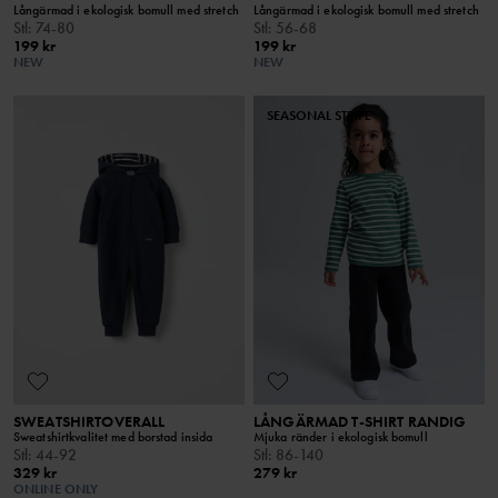
Långärmad i ekologisk bomull med stretch
Långärmad i ekologisk bomull med stretch
Stl
:
74-80
Stl
:
56-68
199 kr
199 kr
NEW
NEW
SEASONAL STRIPE
SWEATSHIRTOVERALL
LÅNGÄRMAD T-SHIRT RANDIG
Sweatshirtkvalitet med borstad insida
Mjuka ränder i ekologisk bomull
Stl
:
44-92
Stl
:
86-140
329 kr
279 kr
ONLINE ONLY