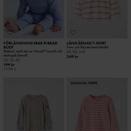
FÖRLÄNGNINGSBAR RIBBAD
LÅNGÄRMAD T-SHIRT
BODY
Tunn och följsam bomullstrikå
Ribbad i mjuk mix av Tencel™ lyocell och
Stl
:
86-140
ekologisk bomull
249 kr
Stl
:
56-80
199 kr
3 FÖR 2
SEASONAL STRIPE