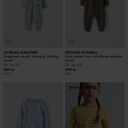
OVERALL KANINER
STICKAD OVERALL
Långärmad overall i ekologisk, stretchig
Mjukt stickad i tunn och följsam ekologisk
bomull
bomull
Stl
:
56-80
Stl
:
44-68
349 kr
399 kr
NEW
NEW
SEASONAL STRIPE