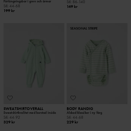
Förlängningsbar i gren och ärmar
Stl
:
86-140
Stl
:
44-68
149 kr
199 kr
SEASONAL STRIPE
SWEATSHIRTOVERALL
BODY RANDIG
Sweatshirtkvalitet med borstad insida
Älskad klassiker i ny färg
Stl
:
44-92
Stl
:
44-68
329 kr
229 kr