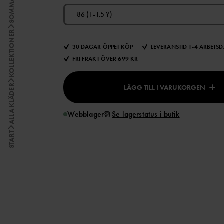
86 (1-1.5 Y)
KOLLEKTIONER
30 DAGAR ÖPPET KÖP
LEVERANSTID 1-4 ARBETS
FRI FRAKT ÖVER 699 KR
LÄGG TILL I VARUKORGEN
ALLA KLÄDER
Webblager
Se lagerstatus i butik
START