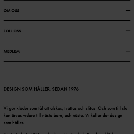
KONTAKTA OSS
VANLIGA FRÅGOR
OM OSS
PRESENTKORTSALDO
KÖPVILLKOR
Om Polarn O. Pyret
FÖLJ OSS
INTEGRITETSPOLICY
COOKIEPOLICY
Vår historia
Facebook
Hitta våra butiker
MEDLEM
Instagram
Jobb
Medlemsförmåner
TikTok
Press
Medlemsvillkor
LinkedIn
Tillgänglighet för webbinnehåll
Bli medlem
DESIGN SOM HÅLLER, SEDAN 1976
Vi gör kläder som tål att älskas, tvättas och slitas. Och som till slut
kan ärvas vidare till nästa barn, och nästa. Vi kallar det design
som håller.