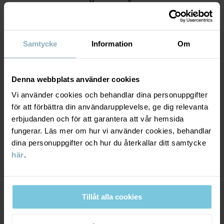
MATERIAL & SKÖTSELRÅD
Tillverkningsland
:
Bangladesh
Fabrik
:
HÅLLBARHET
Material
Läs mer
Samtycke
Information
Om
LEVERANS & RETUR
100% Cotton Organic
Denna webbplats använder cookies
Vi använder cookies och behandlar dina personuppgifter
Leverans & retur
Skötselråd
för att förbättra din användarupplevelse, ge dig relevanta
erbjudanden och för att garantera att vår hemsida
TVÄTT
fungerar. Läs mer om hur vi använder cookies, behandlar
Leverans
DU KANSKE OCKSÅ GILLAR
40°C maskintvätt varm
dina personuppgifter och hur du återkallar ditt samtycke
PO.P ON 
här
.
Vi erbjuder fri frakt över 699 kr och leveranstiden är 1–4 dagar. I
Ej blekning
kassan visas de tillgängliga leveransalternativ baserat på vilket
Ej torktumling
postnummer som ordern ska levereras till.
Strykning medeltemperatur
Tillåt alla cookies
Ej kemtvätt
Retur