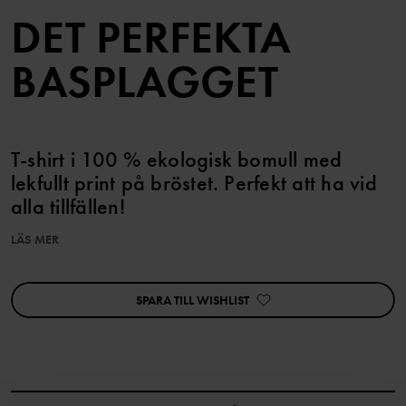
DET PERFEKTA
BASPLAGGET
T-shirt i 100 % ekologisk bomull med
lekfullt print på bröstet. Perfekt att ha vid
alla tillfällen!
LÄS MER
T-shirten finns i fler färger och tryck som matchar snyggt med hela
kollektionen.
Storlekarna 86-92 har tryckknappar på ena axeln för att
SPARA TILL WISHLIST
underlätta klädbyten.
Egenskaper:
• YKK-tryckknappar
Artikelnummer
:
60603899