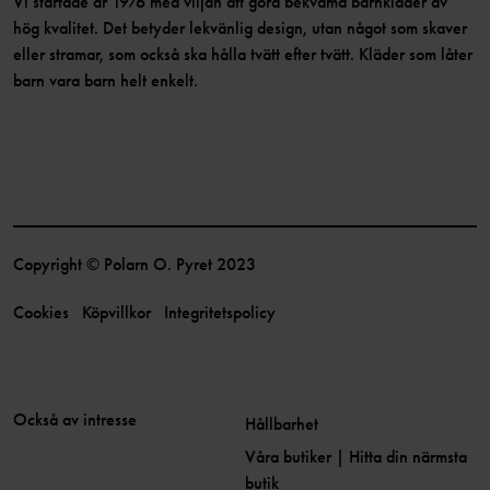
Vi startade år 1976 med viljan att göra bekväma barnkläder av
hög kvalitet. Det betyder lekvänlig design, utan något som skaver
eller stramar, som också ska hålla tvätt efter tvätt. Kläder som låter
barn vara barn helt enkelt.
Copyright © Polarn O. Pyret 2023
Cookies
Köpvillkor
Integritetspolicy
Också av intresse
Hållbarhet
Våra butiker | Hitta din närmsta
butik