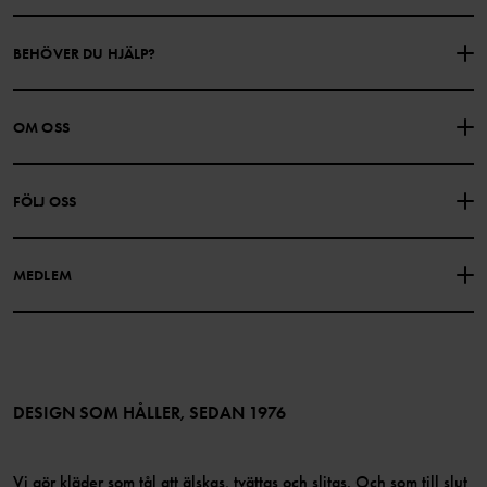
BEHÖVER DU HJÄLP?
KONTAKTA OSS
VANLIGA FRÅGOR
OM OSS
PRESENTKORTSALDO
KÖPVILLKOR
Om Polarn O. Pyret
FÖLJ OSS
INTEGRITETSPOLICY
COOKIEPOLICY
Vår historia
Facebook
Hitta våra butiker
MEDLEM
Instagram
Jobb
Medlemsförmåner
TikTok
Press
Medlemsvillkor
LinkedIn
Tillgänglighet för webbinnehåll
Bli medlem
DESIGN SOM HÅLLER, SEDAN 1976
Vi gör kläder som tål att älskas, tvättas och slitas. Och som till slut