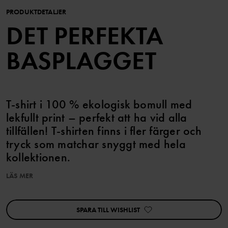
PRODUKTDETALJER
DET PERFEKTA
BASPLAGGET
T-shirt i 100 % ekologisk bomull med
lekfullt print – perfekt att ha vid alla
tillfällen! T-shirten finns i fler färger och
tryck som matchar snyggt med hela
kollektionen.
LÄS MER
Storlekarna 86-92 har tryckknappar på ena axeln för att
underlätta klädbyten.
SPARA TILL WISHLIST
Egenskaper:
• YKK-tryckknappar