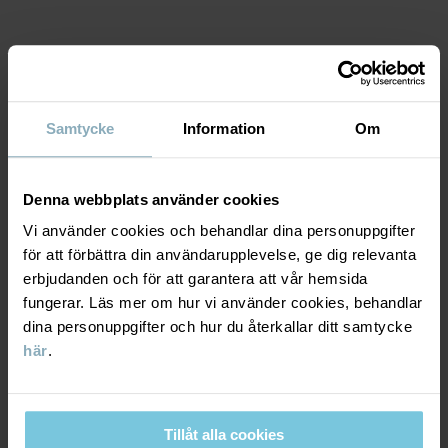
Artikelnummer
:
60603453
Tillverkningsland
:
Bangladesh
MATERIAL & SKÖTSELRÅD
Fabrik
:
Läs mer
Samtycke
Information
Om
HÅLLBARHET
Material
Denna webbplats använder cookies
LEVERANS & RETUR
100% Cotton Organic
Vi använder cookies och behandlar dina personuppgifter
för att förbättra din användarupplevelse, ge dig relevanta
Leverans & retur
erbjudanden och för att garantera att vår hemsida
Skötselråd
fungerar. Läs mer om hur vi använder cookies, behandlar
dina personuppgifter och hur du återkallar ditt samtycke
TVÄTT
Leverans
DU KANSKE OCKSÅ GILLAR
här
.
40°C maskintvätt varm
Vi erbjuder fri frakt över 699 kr och leveranstiden är 1–4 dagar. I
Ej blekning
kassan visas de tillgängliga leveransalternativ baserat på vilket
Ej torktumling
Tillåt alla cookies
postnummer som ordern ska levereras till.