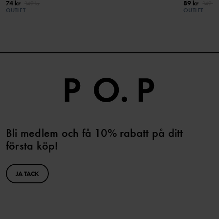
74 kr
89 kr
149 kr
149 kr
OUTLET
OUTLET
Bli medlem och få 10% rabatt på ditt
första köp!
JA TACK