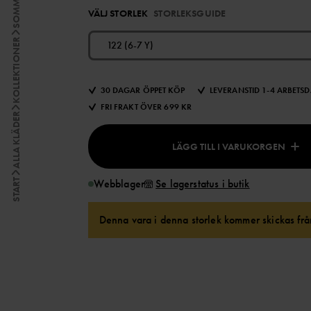
VÄLJ STORLEK
STORLEKSGUIDE
KOLLEKTIONER
122 (6-7 Y)
30 DAGAR ÖPPET KÖP
LEVERANSTID 1-4 ARBETS
FRI FRAKT ÖVER 699 KR
ALLA KLÄDER
LÄGG TILL I VARUKORGEN
Webblager
Se lagerstatus i butik
START
Denna vara i denna storlek kommer skickas från