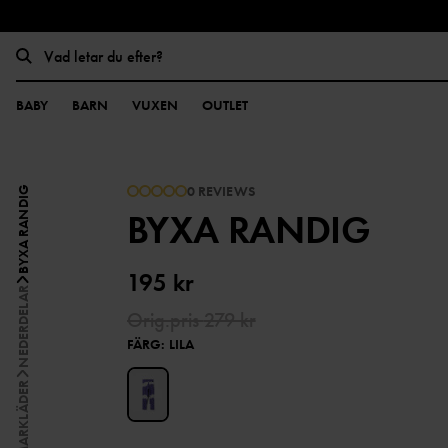
BABY
BARN
VUXEN
OUTLET
0 REVIEWS
BYXA RANDIG
BYXA RANDIG
195 kr
NEDERDELAR
Orig.pris
279 kr
FÄRG
:
LILA
SOMMARKLÄDER