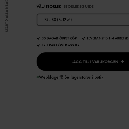
ALLA KLÄDER
VÄLJ STORLEK
STORLEKSGUIDE
74 - 80 (6-12 M)
START
30 DAGAR ÖPPET KÖP
LEVERANSTID 1-4 ARBETS
FRI FRAKT ÖVER 699 KR
LÄGG TILL I VARUKORGEN
Webblager
Se lagerstatus i butik