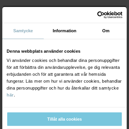
Läs mer
MATERIAL & SKÖTSELRÅD
HÅLLBARHET
Samtycke
Information
Om
Material
LEVERANS & RETUR
Denna webbplats använder cookies
100% Cotton Organic
Vi använder cookies och behandlar dina personuppgifter
Leverans & retur
för att förbättra din användarupplevelse, ge dig relevanta
Skötselråd
erbjudanden och för att garantera att vår hemsida
fungerar. Läs mer om hur vi använder cookies, behandlar
TVÄTT
Leverans
dina personuppgifter och hur du återkallar ditt samtycke
DU KANSKE OCKSÅ GILLAR
60°C maskintvätt varm
här
.
Vi erbjuder fri frakt över 699 kr och leveranstiden är 1–4 dagar. I
Ej blekning
kassan visas de tillgängliga leveransalternativ baserat på vilket
Torktumling på medelhög värme
postnummer som ordern ska levereras till.
Tillåt alla cookies
Strykning hög temperatur