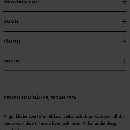
BEHÖVER DU HJÄLP?
KONTAKTA OSS
VANLIGA FRÅGOR
OM OSS
PRESENTKORTSALDO
KÖPVILLKOR
Om Polarn O. Pyret
FÖLJ OSS
INTEGRITETSPOLICY
COOKIEPOLICY
Vår historia
Facebook
Hitta våra butiker
MEDLEM
Instagram
Jobb
Medlemsförmåner
TikTok
Press
Medlemsvillkor
LinkedIn
Tillgänglighet för webbinnehåll
Bli medlem
DESIGN SOM HÅLLER, SEDAN 1976
Vi gör kläder som tål att älskas, tvättas och slitas. Och som till slut
kan ärvas vidare till nästa barn, och nästa. Vi kallar det design