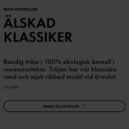
PRODUKTDETALJER
ÄLSKAD
KLASSIKER
Randig tröja i 100% ekologisk bomull i
vuxenstorlekar. Tröjan har vår klassiska
rand och mjuk ribbad mudd vid ärmslut.
Storlekarna i våra vuxenkläder går enligt standard, så välj den
LÄS MER
storlek du brukar köpa.
SPARA TILL WISHLIST
Artikelnummer
:
60430275
Tillverkningsland
:
Bangladesh
Fabrik
: