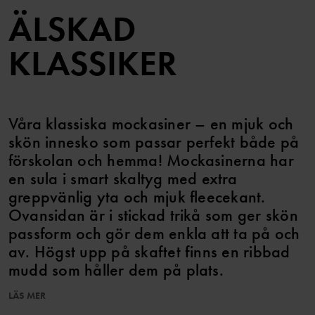
ÄLSKAD
KLASSIKER
Våra klassiska mockasiner – en mjuk och
skön innesko som passar perfekt både på
förskolan och hemma! Mockasinerna har
en sula i smart skaltyg med extra
greppvänlig yta och mjuk fleecekant.
Ovansidan är i stickad trikå som ger skön
passform och gör dem enkla att ta på och
av. Högst upp på skaftet finns en ribbad
mudd som håller dem på plats.
LÄS MER
Artikelnummer
:
60603595