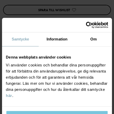
Tillverkningsland
:
Kina
Fabrik
:
Nantong Xingrong Textile Co Ltd
SPARA TILL WISHLIST
Läs mer
Samtycke
Information
Om
MATERIAL & SKÖTSELRÅD
HÅLLBARHET
Denna webbplats använder cookies
Material
Vi använder cookies och behandlar dina personuppgifter
för att förbättra din användarupplevelse, ge dig relevanta
LEVERANS & RETUR
87% Cotton Organic
erbjudanden och för att garantera att vår hemsida
11% Polyester Recycled
fungerar. Läs mer om hur vi använder cookies, behandlar
2% Elastane
Leverans & retur
dina personuppgifter och hur du återkallar ditt samtycke
här
.
Skötselråd
Leverans
DU KANSKE OCKSÅ GILLAR
TVÄTT