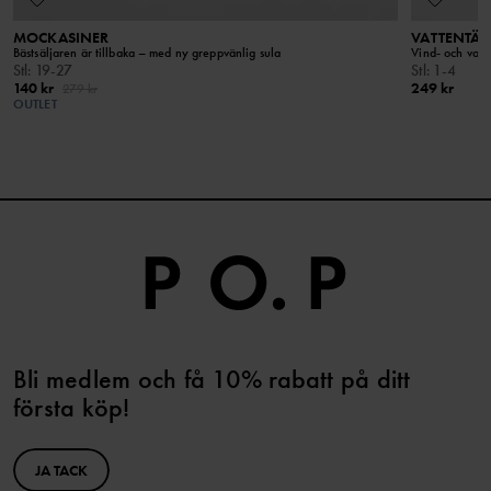
MOCKASINER
VATTENTÄT
Bästsäljaren är tillbaka – med ny greppvänlig sula
Vind- och vat
Stl
:
19-27
Stl
:
1-4
140 kr
249 kr
279 kr
OUTLET
Bli medlem och få 10% rabatt på ditt
första köp!
JA TACK