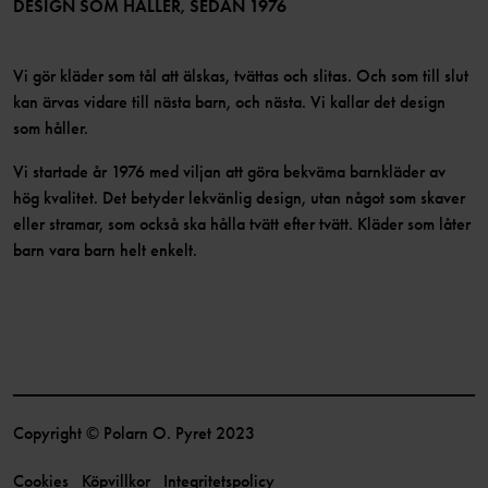
Bli medlem
DESIGN SOM HÅLLER, SEDAN 1976
Vi gör kläder som tål att älskas, tvättas och slitas. Och som till slut
kan ärvas vidare till nästa barn, och nästa. Vi kallar det design
som håller.
Vi startade år 1976 med viljan att göra bekväma barnkläder av
hög kvalitet. Det betyder lekvänlig design, utan något som skaver
eller stramar, som också ska hålla tvätt efter tvätt. Kläder som låter
barn vara barn helt enkelt.
Copyright © Polarn O. Pyret 2023
Cookies
Köpvillkor
Integritetspolicy