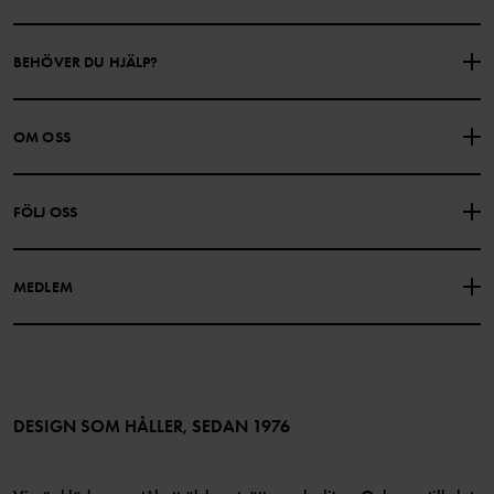
BEHÖVER DU HJÄLP?
KONTAKTA OSS
VANLIGA FRÅGOR
OM OSS
PRESENTKORTSALDO
KÖPVILLKOR
Om Polarn O. Pyret
FÖLJ OSS
INTEGRITETSPOLICY
COOKIEPOLICY
Vår historia
Facebook
Hitta våra butiker
MEDLEM
Instagram
Jobb
Medlemsförmåner
TikTok
Press
Medlemsvillkor
LinkedIn
Tillgänglighet för webbinnehåll
Bli medlem
DESIGN SOM HÅLLER, SEDAN 1976