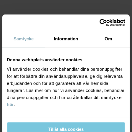
• Lätt att dra på och av vid skötsel och ombyten
• GOTS-certifierad (GOTS Organic) – en trygg ekologisk kvalitet
Artikelnummer
:
60603960
MATERIAL & SKÖTSELRÅD
Tillverkningsland
:
Bangladesh
Samtycke
Information
Om
Fabrik
:
HÅLLBARHET
Material
Läs mer
Denna webbplats använder cookies
LEVERANS & RETUR
95% Cotton Organic
Vi använder cookies och behandlar dina personuppgifter
5% Elastane
för att förbättra din användarupplevelse, ge dig relevanta
erbjudanden och för att garantera att vår hemsida
Leverans & retur
fungerar. Läs mer om hur vi använder cookies, behandlar
Skötselråd
dina personuppgifter och hur du återkallar ditt samtycke
här
.
Leverans
DU KANSKE OCKSÅ GILLAR
TVÄTT
40°C maskintvätt varm
SEASONAL STRIPE
Vi erbjuder fri frakt över 699 kr och leveranstiden är 1–4 dagar. I
Ej blekning
kassan visas de tillgängliga leveransalternativ baserat på vilket
Tillåt alla cookies