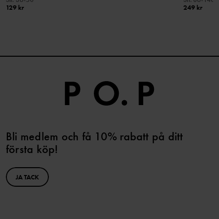
129 kr
249 kr
Bli medlem och få 10% rabatt på ditt
första köp!
JA TACK