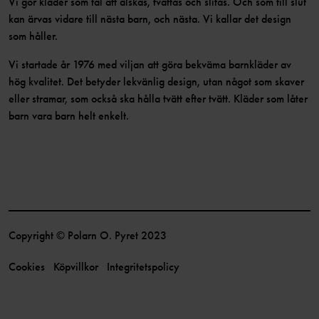
Vi gör kläder som tål att älskas, tvättas och slitas. Och som till slut
kan ärvas vidare till nästa barn, och nästa. Vi kallar det design
som håller.
Vi startade år 1976 med viljan att göra bekväma barnkläder av
hög kvalitet. Det betyder lekvänlig design, utan något som skaver
eller stramar, som också ska hålla tvätt efter tvätt. Kläder som låter
barn vara barn helt enkelt.
Copyright © Polarn O. Pyret 2023
Cookies
Köpvillkor
Integritetspolicy