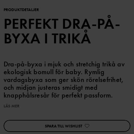
PRODUKTDETALJER
PERFEKT DRA-PÅ-
BYXA I TRIKÅ
Dra-på-byxa i mjuk och stretchig trikå av
ekologisk bomull för baby. Rymlig
vardagsbyxa som ger skön rörelsefrihet,
och midjan justeras smidigt med
knapphålsresår för perfekt passform.
LÄS MER
EGENSKAPER:
• Mjuk trikå i ekologisk bomull med stretch för följsam komfort
• Material: 95% ekologisk bomull, 5% elastan
SPARA TILL WISHLIST
• Rymlig passform (Loose fit) för extra komfort
• Justerbar midja med knapphålsresår – växer med barnet