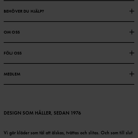
BEHÖVER DU HJÄLP?
KONTAKTA OSS
VANLIGA FRÅGOR
OM OSS
PRESENTKORTSALDO
KÖPVILLKOR
Om Polarn O. Pyret
FÖLJ OSS
INTEGRITETSPOLICY
COOKIEPOLICY
Vår historia
Facebook
Hitta våra butiker
MEDLEM
Instagram
Jobb
Medlemsförmåner
TikTok
Press
Medlemsvillkor
LinkedIn
Tillgänglighet för webbinnehåll
Bli medlem
DESIGN SOM HÅLLER, SEDAN 1976
Vi gör kläder som tål att älskas, tvättas och slitas. Och som till slut