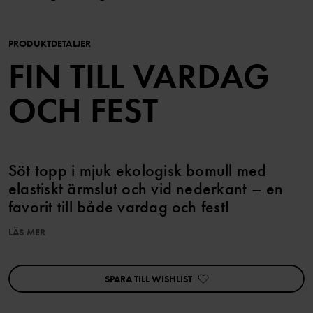
PRODUKTDETALJER
FIN TILL VARDAG
OCH FEST
Söt topp i mjuk ekologisk bomull med
elastiskt ärmslut och vid nederkant – en
favorit till både vardag och fest!
LÄS MER
Storlek 86-92 har en knapp på ena axlen för att underlätta
klädbyten.
Plagget går att syskonmatcha!
SPARA TILL WISHLIST
Artikelnummer
:
60602672