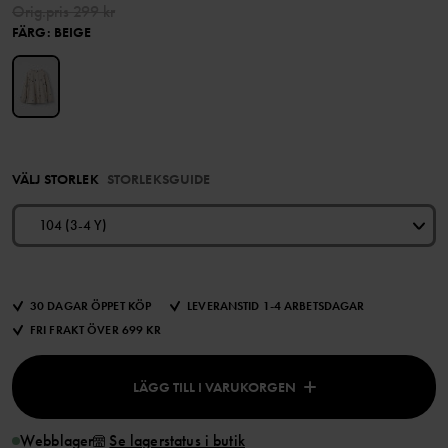
Orig.pris
299 kr
FÄRG
:
BEIGE
VÄLJ STORLEK
STORLEKSGUIDE
104 (3-4 Y)
30 DAGAR ÖPPET KÖP
LEVERANSTID 1-4 ARBETSDAGAR
FRI FRAKT ÖVER 699 KR
LÄGG TILL I VARUKORGEN
Webblager
Se lagerstatus i butik