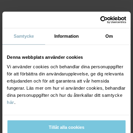
Tillverkningsland
:
Turkiet
Fabrik
:
MTK ŞUBE - TYH ULUSLARARASI TEKSTİL
Läs mer
MATERIAL & SKÖTSELRÅD
Samtycke
Information
Om
HÅLLBARHET
Material
Denna webbplats använder cookies
LEVERANS & RETUR
95% Cotton Organic
Vi använder cookies och behandlar dina personuppgifter
5% Elastane
för att förbättra din användarupplevelse, ge dig relevanta
Leverans & retur
erbjudanden och för att garantera att vår hemsida
Skötselråd
fungerar. Läs mer om hur vi använder cookies, behandlar
dina personuppgifter och hur du återkallar ditt samtycke
Leverans
DU KANSKE OCKSÅ GILLAR
TVÄTT
här
.
40°C maskintvätt varm
Vi erbjuder fri frakt över 699 kr och leveranstiden är 1–4 dagar. I
Ej blekning
kassan visas de tillgängliga leveransalternativ baserat på vilket
Tillåt alla cookies
postnummer som ordern ska levereras till.
Ej torktumling