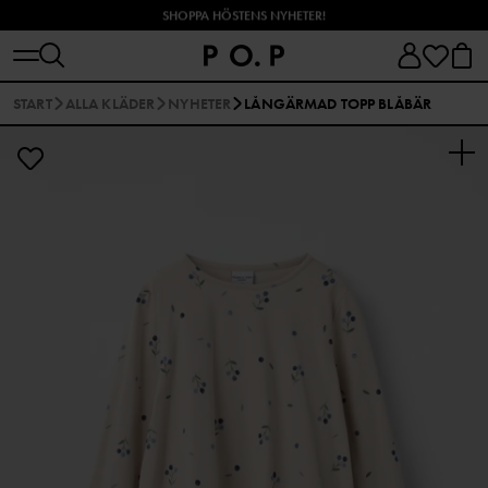
SHOPPA HÖSTENS NYHETER!
START
ALLA KLÄDER
NYHETER
LÅNGÄRMAD TOPP BLÅBÄR