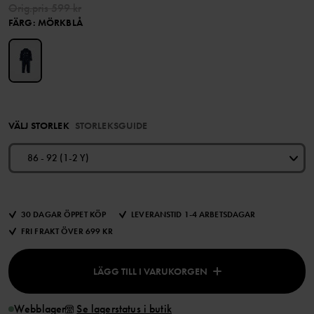
Orig.pris
599 kr
FÄRG
:
MÖRKBLÅ
VÄLJ STORLEK
STORLEKSGUIDE
86 - 92 (1-2 Y)
30 DAGAR ÖPPET KÖP
LEVERANSTID 1-4 ARBETSDAGAR
FRI FRAKT ÖVER 699 KR
LÄGG TILL I VARUKORGEN
Webblager
Se lagerstatus i butik