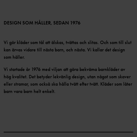
TikTok
Press
Medlemsvillkor
LinkedIn
Tillgänglighet för webbinnehåll
Bli medlem
DESIGN SOM HÅLLER, SEDAN 1976
Vi gör kläder som tål att älskas, tvättas och slitas. Och som till slut
kan ärvas vidare till nästa barn, och nästa. Vi kallar det design
som håller.
Vi startade år 1976 med viljan att göra bekväma barnkläder av
hög kvalitet. Det betyder lekvänlig design, utan något som skaver
eller stramar, som också ska hålla tvätt efter tvätt. Kläder som låter
barn vara barn helt enkelt.