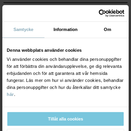
MATERIAL & SKÖTSELRÅD
HÅLLBARHET
Material
Samtycke
Information
Om
LEVERANS & RETUR
100% Cotton Organic
Denna webbplats använder cookies
Vi använder cookies och behandlar dina personuppgifter
Leverans & retur
Skötselråd
för att förbättra din användarupplevelse, ge dig relevanta
erbjudanden och för att garantera att vår hemsida
fungerar. Läs mer om hur vi använder cookies, behandlar
TVÄTT
Leverans
DU KANSKE OCKSÅ GILLAR
dina personuppgifter och hur du återkallar ditt samtycke
40°C maskintvätt varm
här
.
Vi erbjuder fri frakt över 699 kr och leveranstiden är 1–4 dagar. I
Ej blekning
kassan visas de tillgängliga leveransalternativ baserat på vilket
Ej torktumling
postnummer som ordern ska levereras till.
Strykning medeltemperatur
Tillåt alla cookies
Ej kemtvätt