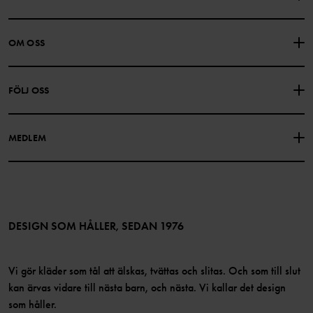
KONTAKTA OSS
VANLIGA FRÅGOR
OM OSS
PRESENTKORTSALDO
KÖPVILLKOR
Om Polarn O. Pyret
FÖLJ OSS
INTEGRITETSPOLICY
COOKIEPOLICY
Vår historia
Facebook
Hitta våra butiker
MEDLEM
Instagram
Jobb
Medlemsförmåner
TikTok
Press
Medlemsvillkor
LinkedIn
Tillgänglighet för webbinnehåll
Bli medlem
DESIGN SOM HÅLLER, SEDAN 1976
Vi gör kläder som tål att älskas, tvättas och slitas. Och som till slut
kan ärvas vidare till nästa barn, och nästa. Vi kallar det design
som håller.