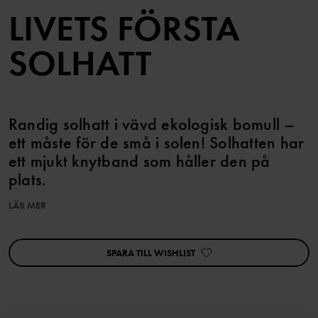
LIVETS FÖRSTA
SOLHATT
Randig solhatt i vävd ekologisk bomull –
ett måste för de små i solen! Solhatten har
ett mjukt knytband som håller den på
plats.
LÄS MER
Artikelnummer
:
60603704
Tillverkningsland
:
Indien
Fabrik
:
Fareast Fashions Gear
SPARA TILL WISHLIST
Läs mer