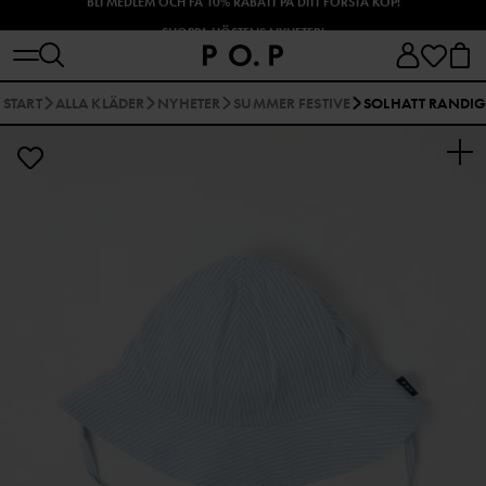
SHOPPA HÖSTENS NYHETER!
START
ALLA KLÄDER
NYHETER
SUMMER FESTIVE
SOLHATT RANDI