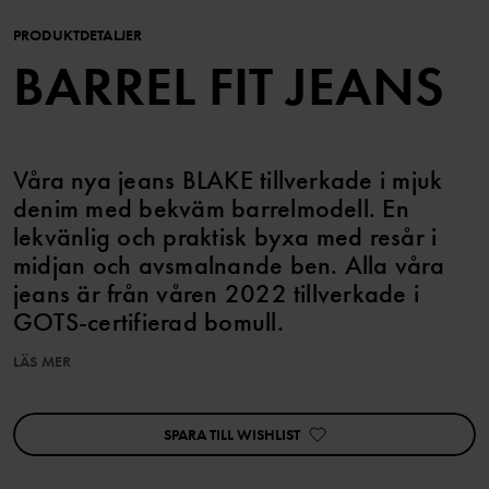
PRODUKTDETALJER
BARREL FIT JEANS
Våra nya jeans BLAKE tillverkade i mjuk
denim med bekväm barrelmodell. En
lekvänlig och praktisk byxa med resår i
midjan och avsmalnande ben. Alla våra
jeans är från våren 2022 tillverkade i
GOTS-certifierad bomull.
LÄS MER
Egenskaper:
• Avsmalnande ben
SPARA TILL WISHLIST
• Normal midja
• GOTS-certifierad bomull
• Femficksmodell