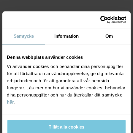
• Midjan har hällor för skärp
• Reglerbar midja med knapphålsresår
• Gylfen stängs med tryckknapp och dragkedja
MATERIAL & SKÖTSELRÅD
Artikelnummer
:
60603391
Samtycke
Information
Om
Tillverkningsland
:
Bangladesh
HÅLLBARHET
Material
Fabrik
:
Babylon Casual Wear Ltd
Läs mer
Denna webbplats använder cookies
LEVERANS & RETUR
99% Cotton Organic
Vi använder cookies och behandlar dina personuppgifter
1% Elastane
för att förbättra din användarupplevelse, ge dig relevanta
Leverans & retur
erbjudanden och för att garantera att vår hemsida
Skötselråd
fungerar. Läs mer om hur vi använder cookies, behandlar
dina personuppgifter och hur du återkallar ditt samtycke
Leverans
DU KANSKE OCKSÅ GILLAR
TVÄTT
här
.
40°C maskintvätt varm
Vi erbjuder fri frakt över 699 kr och leveranstiden är 1–4 dagar. I
Ej blekning
kassan visas de tillgängliga leveransalternativ baserat på vilket
postnummer som ordern ska levereras till.
Tillåt alla cookies
Ej torktumling