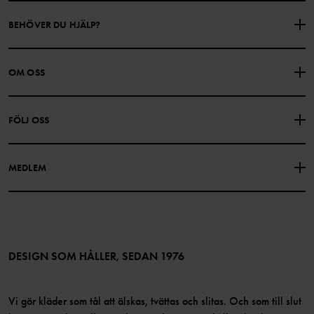
BEHÖVER DU HJÄLP?
KONTAKTA OSS
VANLIGA FRÅGOR
OM OSS
PRESENTKORTSALDO
KÖPVILLKOR
Om Polarn O. Pyret
FÖLJ OSS
INTEGRITETSPOLICY
COOKIEPOLICY
Vår historia
Facebook
Hitta våra butiker
MEDLEM
Instagram
Jobb
Medlemsförmåner
TikTok
Press
Medlemsvillkor
LinkedIn
Tillgänglighet för webbinnehåll
Bli medlem
DESIGN SOM HÅLLER, SEDAN 1976
Vi gör kläder som tål att älskas, tvättas och slitas. Och som till slut