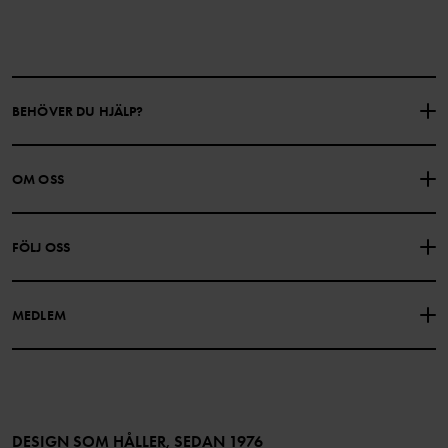
BEHÖVER DU HJÄLP?
KONTAKTA OSS
VANLIGA FRÅGOR
OM OSS
PRESENTKORTSALDO
KÖPVILLKOR
Om Polarn O. Pyret
FÖLJ OSS
INTEGRITETSPOLICY
COOKIEPOLICY
Vår historia
Facebook
Hitta våra butiker
MEDLEM
Instagram
Jobb
Medlemsförmåner
TikTok
Press
Medlemsvillkor
LinkedIn
Tillgänglighet för webbinnehåll
Bli medlem
DESIGN SOM HÅLLER, SEDAN 1976