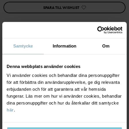
kombineras med andra erbjudanden.
SPARA TILL WISHLIST
Egenskaper:
• Justerbar midja med knapphålsresår
Artikelnummer
:
60603514
MATERIAL & SKÖTSELRÅD
Tillverkningsland
:
Kina
Samtycke
Information
Om
Fabrik
:
Shunde Gain Rich Garment Co Ltd
Läs mer
HÅLLBARHET
Material
Denna webbplats använder cookies
Vi använder cookies och behandlar dina personuppgifter
LEVERANS & RETUR
95% Cotton Organic
för att förbättra din användarupplevelse, ge dig relevanta
5% Elastane
erbjudanden och för att garantera att vår hemsida
fungerar. Läs mer om hur vi använder cookies, behandlar
Leverans & retur
dina personuppgifter och hur du återkallar ditt samtycke
Skötselråd
här
.
Leverans
DU KANSKE OCKSÅ GILLAR
TVÄTT
40°C maskintvätt varm