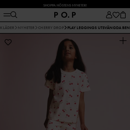
SHOPPA HÖSTENS NYHETER!
 KLÄDER
NYHETER
CHERRY DROP
PLAY LEGGINGS UTSVÄNGDA BEN