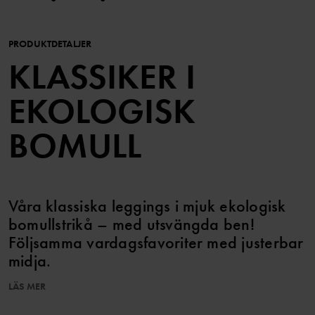
PRODUKTDETALJER
KLASSIKER I
EKOLOGISK
BOMULL
Våra klassiska leggings i mjuk ekologisk
bomullstrikå – med utsvängda ben!
Följsamma vardagsfavoriter med justerbar
midja.
LÄS MER
Plagget går att syskonmatcha!
Den här produkten ingår i vårt 3 för 2-erbjudande, som ej kan