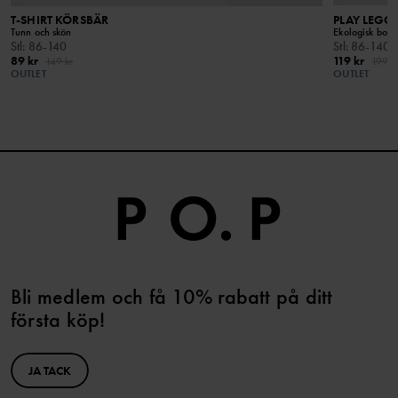
T-SHIRT KÖRSBÄR
PLAY LEG
Tunn och skön
Ekologisk bomu
Stl
:
86-140
Stl
:
86-140
89 kr
119 kr
149 kr
199 k
OUTLET
OUTLET
Bli medlem och få 10% rabatt på ditt
första köp!
JA TACK