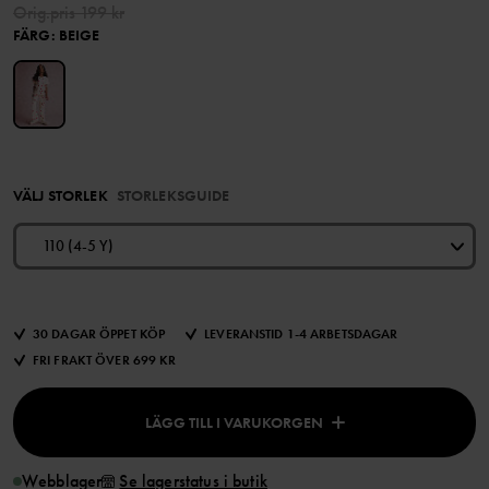
Orig.pris
199 kr
FÄRG
:
BEIGE
VÄLJ STORLEK
STORLEKSGUIDE
110 (4-5 Y)
30 DAGAR ÖPPET KÖP
LEVERANSTID 1-4 ARBETSDAGAR
FRI FRAKT ÖVER 699 KR
LÄGG TILL I VARUKORGEN
Webblager
Se lagerstatus i butik