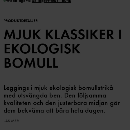
Webblager
Se lagerstatus i butik
PRODUKTDETALJER
MJUK KLASSIKER I
EKOLOGISK
BOMULL
Leggings i mjuk ekologisk bomullstrikå
med utsvängda ben. Den följsamma
kvaliteten och den justerbara midjan gör
dem bekväma att bära hela dagen.
LÄS MER
Den här produkten ingår i vårt 3 för 2-erbjudande, som ej kan