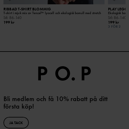
RIBBAD T-SHIRT BLOMMIG
PLAY LEGG
T-shirt i mjuk mix av Tencel™ lyocell och ekologisk bomull med stretch
Ekologisk bomu
Stl
:
86-140
Stl
:
86-140
199 kr
199 kr
3 FÖR 2
Bli medlem och få 10% rabatt på ditt
första köp!
JA TACK