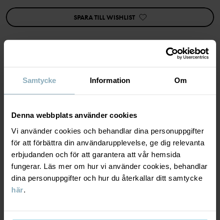
kombineras med andra erbjudanden.
SPARA TILL WISHLIST
Egenskaper:
• Utsvängda ben (bootcut)
• Mjuk ekologisk bomullstrikå
• Justerbar midja med knapphålsresår
• Elastan för skön stretch och rörelsefrihet
• Bekväm, följsam passform
MATERIAL & SKÖTSELRÅD
Samtycke
Information
Om
Artikelnummer
:
60603838
Tillverkningsland
:
Kina
HÅLLBARHET
Material
Denna webbplats använder cookies
Fabrik
:
Shunde Gain Rich Garment Co Ltd
Läs mer
Vi använder cookies och behandlar dina personuppgifter
LEVERANS & RETUR
för att förbättra din användarupplevelse, ge dig relevanta
95% Cotton Organic
5% Elastane
erbjudanden och för att garantera att vår hemsida
fungerar. Läs mer om hur vi använder cookies, behandlar
Leverans & retur
dina personuppgifter och hur du återkallar ditt samtycke
Skötselråd
här
.
Leverans
DU KANSKE OCKSÅ GILLAR
TVÄTT