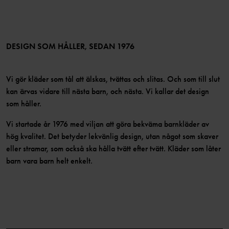
Medlemsförmåner
TikTok
Press
Medlemsvillkor
LinkedIn
Tillgänglighet för webbinnehåll
Bli medlem
DESIGN SOM HÅLLER, SEDAN 1976
Vi gör kläder som tål att älskas, tvättas och slitas. Och som till slut
kan ärvas vidare till nästa barn, och nästa. Vi kallar det design
som håller.
Vi startade år 1976 med viljan att göra bekväma barnkläder av
hög kvalitet. Det betyder lekvänlig design, utan något som skaver
eller stramar, som också ska hålla tvätt efter tvätt. Kläder som låter
barn vara barn helt enkelt.