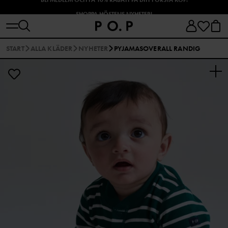
SHOPPA HÖSTENS NYHETER!
START
ALLA KLÄDER
NYHETER
PYJAMASOVERALL RANDIG