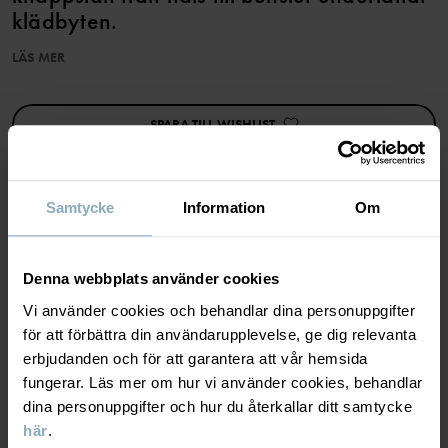
klädbyten.
LÄS MER
Egenskaper:
• Extra mjuka, platta sömmar
• Extra långa muddar
SPARA TILL WISHLIST
• YKK-tryckknappar
Artikelnummer
:
60603924
Samtycke
Information
Om
Tillverkningsland
:
Kina
Fabrik
:
Shunde Gain Rich Garment Co Ltd
MATERIAL & SKÖTSELRÅD
Läs mer
Denna webbplats använder cookies
HÅLLBARHET
Vi använder cookies och behandlar dina personuppgifter
Material
för att förbättra din användarupplevelse, ge dig relevanta
erbjudanden och för att garantera att vår hemsida
LEVERANS & RETUR
100% Cotton Organic
fungerar. Läs mer om hur vi använder cookies, behandlar
dina personuppgifter och hur du återkallar ditt samtycke
här
.
Leverans & retur
Skötselråd