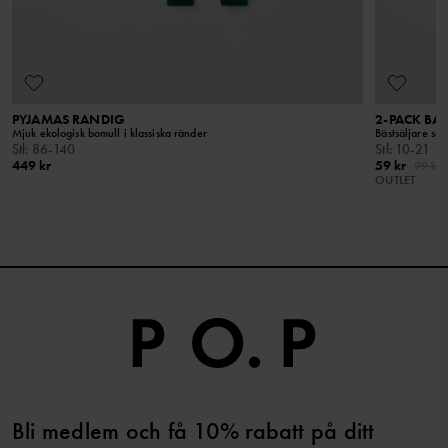
Håll borta från öppen eld
PYJAMAS RANDIG
2-PACK BA
Mjuk ekologisk bomull i klassiska ränder
Bästsäljare som
Stl
:
86-140
Stl
:
10-21
449 kr
59 kr
99 kr
OUTLET
Bli medlem och få 10% rabatt på ditt