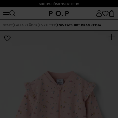
SHOPPA HÖSTENS NYHETER!
START
ALLA KLÄDER
NYHETER
SWEATSHIRT DRAGKEDJA