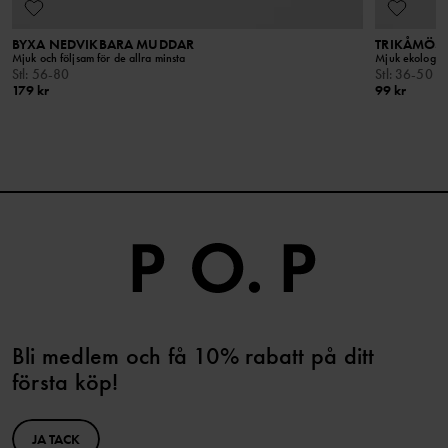
BYXA NEDVIKBARA MUDDAR
TRIKÅMÖS
Mjuk och följsam för de allra minsta
Mjuk ekologisk
Stl
:
56-80
Stl
:
36-50
179 kr
99 kr
Bli medlem och få 10% rabatt på ditt
första köp!
JA TACK