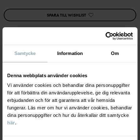
• Ekologisk, GOTS-certifierad bomull
• Dragkedja
SPARA TILL WISHLIST
• Mjuk och elastisk kvalitet för bekväm passform
Artikelnummer
:
60603858
Tillverkningsland
:
Bangladesh
Fabrik
:
Samtycke
Information
Om
MATERIAL & SKÖTSELRÅD
Läs mer
HÅLLBARHET
Material
Denna webbplats använder cookies
Vi använder cookies och behandlar dina personuppgifter
LEVERANS & RETUR
för att förbättra din användarupplevelse, ge dig relevanta
95% Cotton Organic
erbjudanden och för att garantera att vår hemsida
5% Elastane
fungerar. Läs mer om hur vi använder cookies, behandlar
Leverans & retur
dina personuppgifter och hur du återkallar ditt samtycke
Skötselråd
här
.
Leverans
DU KANSKE OCKSÅ GILLAR
TVÄTT