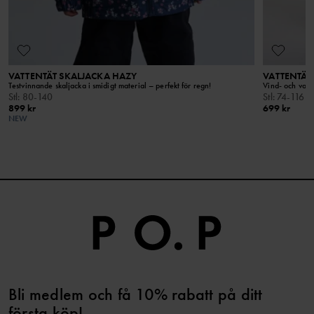
VATTENTÄT SKALJACKA HAZY
VATTENTÄT
Testvinnande skaljacka i smidigt material – perfekt för regn!
Vind- och vatt
Stl
:
80-140
Stl
:
74-116
899 kr
699 kr
NEW
Bli medlem och få 10% rabatt på ditt
första köp!