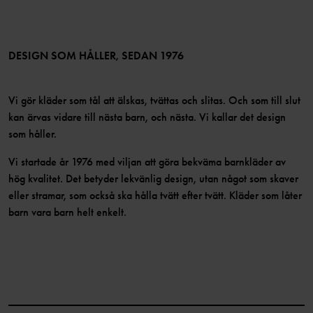
Medlemsförmåner
TikTok
Press
Medlemsvillkor
LinkedIn
Tillgänglighet för webbinnehåll
Bli medlem
DESIGN SOM HÅLLER, SEDAN 1976
Vi gör kläder som tål att älskas, tvättas och slitas. Och som till slut
kan ärvas vidare till nästa barn, och nästa. Vi kallar det design
som håller.
Vi startade år 1976 med viljan att göra bekväma barnkläder av
hög kvalitet. Det betyder lekvänlig design, utan något som skaver
eller stramar, som också ska hålla tvätt efter tvätt. Kläder som låter
barn vara barn helt enkelt.