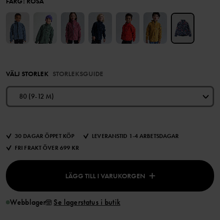
FÄRG
:
ROSA
VÄLJ STORLEK
STORLEKSGUIDE
80 (9-12 M)
30 DAGAR ÖPPET KÖP
LEVERANSTID 1-4 ARBETSDAGAR
FRI FRAKT ÖVER 699 KR
LÄGG TILL I VARUKORGEN
Webblager
Se lagerstatus i butik