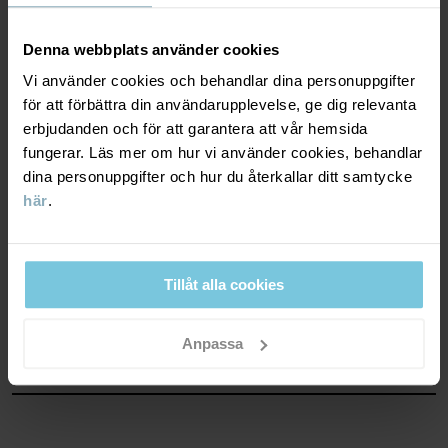
Andning minst 3000g/m2/24h
God andningsförmåga. Plagget passar för lätt aktiva lekar.
Denna webbplats använder cookies
Vi använder cookies och behandlar dina personuppgifter
VINDTÄTHET
6/6
för att förbättra din användarupplevelse, ge dig relevanta
erbjudanden och för att garantera att vår hemsida
Vindtätt membran
fungerar. Läs mer om hur vi använder cookies, behandlar
Optimalt vindskydd. Plagget stänger ute all vind.
dina personuppgifter och hur du återkallar ditt samtycke
här
.
MATERIAL & SKÖTSELRÅD
Tillåt alla cookies
HÅLLBARHET
Material
Anpassa
OUTER FABRIC
LEVERANS & RETUR
100% Polyester Recycled
Leverans & retur