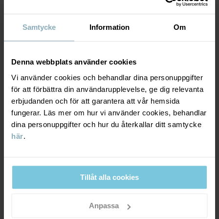
MATERIAL & SKÖTSELRÅD
Läs mer
Samtycke
Information
Om
LEVERANS & RETUR
Material
Denna webbplats använder cookies
Leverans & retur
100% Cashmere
Vi använder cookies och behandlar dina personuppgifter
för att förbättra din användarupplevelse, ge dig relevanta
Skötselråd
Leverans
DU KANSKE OCKSÅ GILLAR
erbjudanden och för att garantera att vår hemsida
fungerar. Läs mer om hur vi använder cookies, behandlar
TVÄTT
CASHMERE 
Vi erbjuder fri frakt över 699 kr och leveranstiden är 1–4 dagar. I
dina personuppgifter och hur du återkallar ditt samtycke
kassan visas de tillgängliga leveransalternativ baserat på vilket
här
.
Handtvätt
postnummer som ordern ska levereras till.
Ej blekning
Ej torktumling
Tillåt alla cookies
Tål ej strykning
Retur
Ej kemtvätt
Anpassa
Beställningar som gjorts på webbplatsen går att returnera i våra