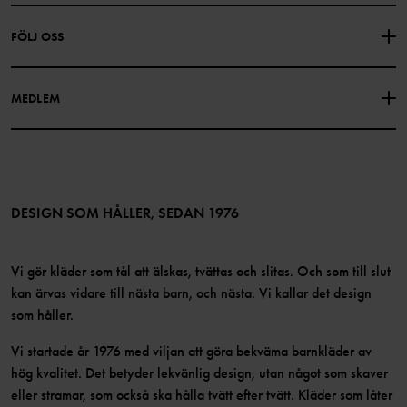
PRESENTKORTSALDO
KÖPVILLKOR
Om Polarn O. Pyret
FÖLJ OSS
INTEGRITETSPOLICY
COOKIEPOLICY
Vår historia
Facebook
Hitta våra butiker
MEDLEM
Instagram
Jobb
Medlemsförmåner
TikTok
Press
Medlemsvillkor
LinkedIn
Tillgänglighet för webbinnehåll
Bli medlem
DESIGN SOM HÅLLER, SEDAN 1976
Vi gör kläder som tål att älskas, tvättas och slitas. Och som till slut
kan ärvas vidare till nästa barn, och nästa. Vi kallar det design
som håller.
Vi startade år 1976 med viljan att göra bekväma barnkläder av
hög kvalitet. Det betyder lekvänlig design, utan något som skaver
eller stramar, som också ska hålla tvätt efter tvätt. Kläder som låter