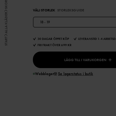
SKOR
VÄLJ STORLEK
STORLEKSGUIDE
ALLA KLÄDER
18 - 19
START
30 DAGAR ÖPPET KÖP
LEVERANSTID 1-4 ARBETS
FRI FRAKT ÖVER 699 KR
LÄGG TILL I VARUKORGEN
Webblager
Se lagerstatus i butik