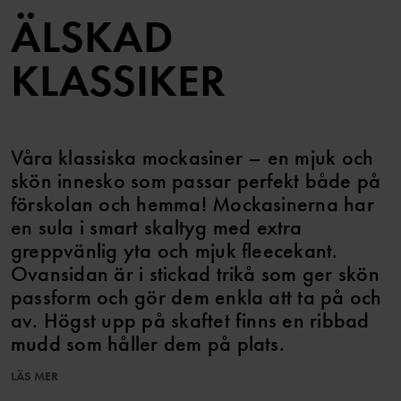
ÄLSKAD
KLASSIKER
Våra klassiska mockasiner – en mjuk och
skön innesko som passar perfekt både på
förskolan och hemma! Mockasinerna har
en sula i smart skaltyg med extra
greppvänlig yta och mjuk fleecekant.
Ovansidan är i stickad trikå som ger skön
passform och gör dem enkla att ta på och
av. Högst upp på skaftet finns en ribbad
mudd som håller dem på plats.
LÄS MER
Artikelnummer
:
60603595