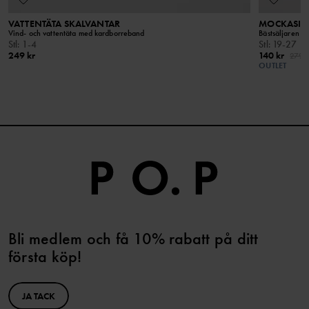
VATTENTÄTA SKALVANTAR
MOCKASIN
Vind- och vattentäta med kardborreband
Bästsäljaren ä
Stl
:
1-4
Stl
:
19-27
249 kr
140 kr
279 k
OUTLET
Bli medlem och få 10% rabatt på ditt
första köp!
JA TACK