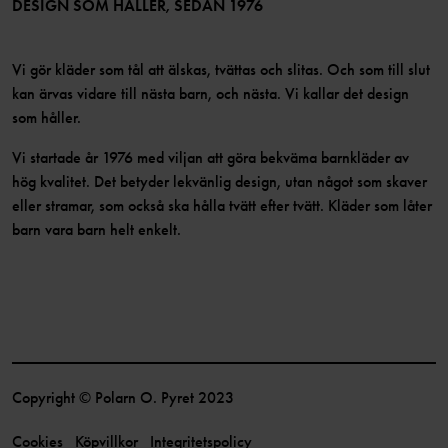
Bli medlem
DESIGN SOM HÅLLER, SEDAN 1976
Vi gör kläder som tål att älskas, tvättas och slitas. Och som till slut
kan ärvas vidare till nästa barn, och nästa. Vi kallar det design
som håller.
Vi startade år 1976 med viljan att göra bekväma barnkläder av
hög kvalitet. Det betyder lekvänlig design, utan något som skaver
eller stramar, som också ska hålla tvätt efter tvätt. Kläder som låter
barn vara barn helt enkelt.
Copyright © Polarn O. Pyret 2023
Cookies
Köpvillkor
Integritetspolicy