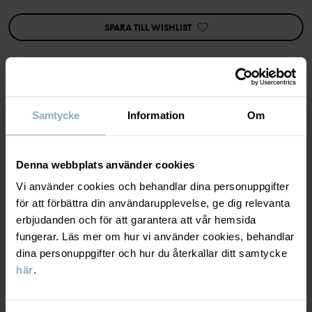
Tillverkningsland
:
Kina
Fabrik
:
Nantong Xingrong Textile Co Ltd
SPARA TILL WISHLIST
Läs mer
MATERIAL & SKÖTSELRÅD
Samtycke
Information
Om
HÅLLBARHET
Material
Denna webbplats använder cookies
Vi använder cookies och behandlar dina personuppgifter
LEVERANS & RETUR
för att förbättra din användarupplevelse, ge dig relevanta
87% Cotton Organic
erbjudanden och för att garantera att vår hemsida
11% Polyester Recycled
2% Elastane
fungerar. Läs mer om hur vi använder cookies, behandlar
Leverans & retur
dina personuppgifter och hur du återkallar ditt samtycke
här
.
Skötselråd
Leverans
DU KANSKE OCKSÅ GILLAR
TVÄTT