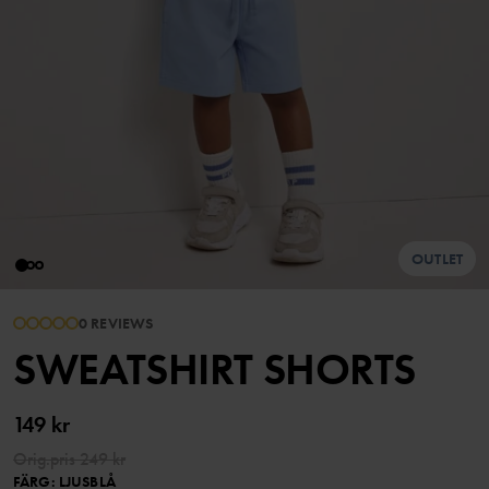
OUTLET
0 REVIEWS
SWEATSHIRT SHORTS
149 kr
Orig.pris
249 kr
FÄRG
:
LJUSBLÅ