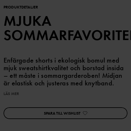
PRODUKTDETALJER
MJUKA
SOMMARFAVORITE
Enfärgade shorts i ekologisk bomul med
mjuk sweatshirtkvalitet och borstad insida
– ett måste i sommargarderoben! Midjan
är elastisk och justeras med knytband.
LÄS MER
Artikelnummer
:
60603641
Tillverkningsland
:
Bangladesh
Fabrik
:
SPARA TILL WISHLIST
Läs mer