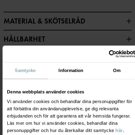
MATERIAL & SKÖTSELRÅD
HÅLLBARHET
Material
LEVERANS & RETUR
100% Cotton Organic
Samtycke
Information
Om
Leverans & retur
Skötselråd
Denna webbplats använder cookies
TVÄTT
Leverans
DU KANSKE OCKSÅ GILLAR
Vi använder cookies och behandlar dina personuppgifter för
40°C maskintvätt varm
att förbättra din användarupplevelse, ge dig relevanta
Vi erbjuder fri frakt över 699 kr och leveranstiden är 1–4 dagar. I
Ej blekning
erbjudanden och för att garantera att vår hemsida fungerar.
kassan visas de tillgängliga leveransalternativ baserat på vilket
Ej torktumling
Läs mer om hur vi använder cookies, behandlar dina
postnummer som ordern ska levereras till.
personuppgifter och hur du återkallar ditt samtycke
här
.
Strykning medeltemperatur