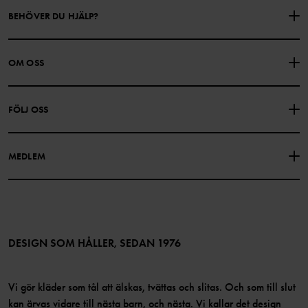
BEHÖVER DU HJÄLP?
KONTAKTA OSS
VANLIGA FRÅGOR
OM OSS
PRESENTKORTSALDO
KÖPVILLKOR
Om Polarn O. Pyret
FÖLJ OSS
INTEGRITETSPOLICY
COOKIEPOLICY
Vår historia
Facebook
Hitta våra butiker
MEDLEM
Instagram
Jobb
Medlemsförmåner
TikTok
Press
Medlemsvillkor
LinkedIn
Tillgänglighet för webbinnehåll
Bli medlem
DESIGN SOM HÅLLER, SEDAN 1976
Vi gör kläder som tål att älskas, tvättas och slitas. Och som till slut
kan ärvas vidare till nästa barn, och nästa. Vi kallar det design