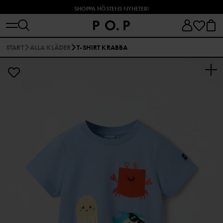
SHOPPA HÖSTENS NYHETER!
START
ALLA KLÄDER
T-SHIRT KRABBA