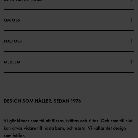
KONTAKTA OSS
VANLIGA FRÅGOR
OM OSS
PRESENTKORTSALDO
KÖPVILLKOR
Om Polarn O. Pyret
FÖLJ OSS
INTEGRITETSPOLICY
COOKIEPOLICY
Vår historia
Facebook
Hitta våra butiker
MEDLEM
Instagram
Jobb
Medlemsförmåner
TikTok
Press
Medlemsvillkor
LinkedIn
Tillgänglighet för webbinnehåll
Bli medlem
DESIGN SOM HÅLLER, SEDAN 1976
Vi gör kläder som tål att älskas, tvättas och slitas. Och som till slut
kan ärvas vidare till nästa barn, och nästa. Vi kallar det design
som håller.