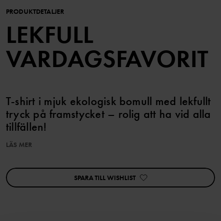
PRODUKTDETALJER
LEKFULL
VARDAGSFAVORIT
T-shirt i mjuk ekologisk bomull med lekfullt
tryck på framstycket – rolig att ha vid alla
tillfällen!
LÄS MER
Storlekarna 86-92 har tryckknappar på ena axeln för att
underlätta klädbyten.
SPARA TILL WISHLIST
Egenskaper:
• YKK-tryckknappar
Artikelnummer
:
60603612