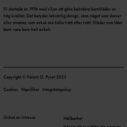
Vi startade år 1976 med viljan att göra bekväma barnkläder av
hög kvalitet. Det betyder lekvänlig design, utan något som skaver
eller stramar, som också ska hålla tvätt efter tvätt. Kläder som låter
barn vara barn helt enkelt.
Copyright © Polarn O. Pyret 2023
Cookies
Köpvillkor
Integritetspolicy
Också av intresse
Hållbarhet
Våra butiker | Hitta din närmsta