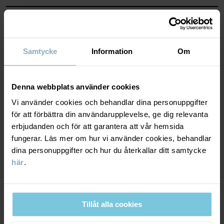
Tillverkningsland
:
Kina
MATERIAL & SKÖTSELRÅD
Fabrik
:
Shunde Gain Rich Garment Co Ltd
Läs mer
HÅLLBARHET
Material
Samtycke
Information
Om
LEVERANS & RETUR
95% Cotton Organic
Denna webbplats använder cookies
5% Elastane
Vi använder cookies och behandlar dina personuppgifter
Leverans & retur
för att förbättra din användarupplevelse, ge dig relevanta
Skötselråd
erbjudanden och för att garantera att vår hemsida
fungerar. Läs mer om hur vi använder cookies, behandlar
Leverans
DU KANSKE OCKSÅ GILLAR
TVÄTT
dina personuppgifter och hur du återkallar ditt samtycke
här
.
40°C maskintvätt varm
Vi erbjuder fri frakt över 699 kr och leveranstiden är 1–4 dagar. I
Ej blekning
kassan visas de tillgängliga leveransalternativ baserat på vilket
postnummer som ordern ska levereras till.
Ej torktumling
Tillåt alla cookies
Strykning medeltemperatur