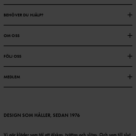
BEHÖVER DU HJÄLP?
KONTAKTA OSS
VANLIGA FRÅGOR
OM OSS
PRESENTKORTSALDO
KÖPVILLKOR
Om Polarn O. Pyret
FÖLJ OSS
INTEGRITETSPOLICY
COOKIEPOLICY
Vår historia
Facebook
Hitta våra butiker
MEDLEM
Instagram
Jobb
Medlemsförmåner
TikTok
Press
Medlemsvillkor
LinkedIn
Tillgänglighet för webbinnehåll
Bli medlem
DESIGN SOM HÅLLER, SEDAN 1976
Vi gör kläder som tål att älskas, tvättas och slitas. Och som till slut