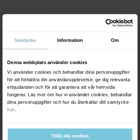
Artikelnummer
:
60603608
Tillverkningsland
:
Bangladesh
MATERIAL & SKÖTSELRÅD
Fabrik
:
Läs mer
Samtycke
Information
Om
HÅLLBARHET
Material
Denna webbplats använder cookies
LEVERANS & RETUR
100% Cotton Organic
Vi använder cookies och behandlar dina personuppgifter
för att förbättra din användarupplevelse, ge dig relevanta
Leverans & retur
erbjudanden och för att garantera att vår hemsida
Skötselråd
fungerar. Läs mer om hur vi använder cookies, behandlar
dina personuppgifter och hur du återkallar ditt samtycke
TVÄTT
Leverans
DU KANSKE OCKSÅ GILLAR
här
.
40°C maskintvätt varm
Vi erbjuder fri frakt över 699 kr och leveranstiden är 1–4 dagar. I
Ej blekning
kassan visas de tillgängliga leveransalternativ baserat på vilket
Ej torktumling
Tillåt alla cookies
postnummer som ordern ska levereras till.