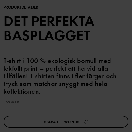
PRODUKTDETALJER
DET PERFEKTA
BASPLAGGET
T-shirt i 100 % ekologisk bomull med
lekfullt print – perfekt att ha vid alla
tillfällen! T-shirten finns i fler färger och
tryck som matchar snyggt med hela
kollektionen.
LÄS MER
Storlekarna 86-92 har tryckknappar på ena axeln för att
underlätta klädbyten.
SPARA TILL WISHLIST
Egenskaper:
• YKK-tryckknappar