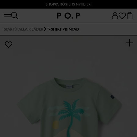
SHOPPA HÖSTENS NYHETER!
START
ALLA KLÄDER
T-SHIRT PRINTAD