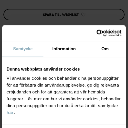
Den här produkten är Superwash-behandlad vilket gör att den går
att tvätta i tvättmaskin utan att den filtar sig.
SPARA TILL WISHLIST
Ullen i det här plagget är certifierad enligt RWS, Responsible
Wool Standard. Läs mer på https://www.polarnopyret.se/pop-
cares/hallbara-plagg/vara-hallbarhetsmarkningar»
Artikelnummer
:
60602580
Samtycke
Information
Om
MATERIAL & SKÖTSELRÅD
Tillverkningsland
:
Kina
Fabrik
:
Qingdao Sino Textile Technique Co Ltd
Läs mer
HÅLLBARHET
Material
Denna webbplats använder cookies
Vi använder cookies och behandlar dina personuppgifter
LEVERANS & RETUR
för att förbättra din användarupplevelse, ge dig relevanta
100% Wool Merino
erbjudanden och för att garantera att vår hemsida
fungerar. Läs mer om hur vi använder cookies, behandlar
Leverans & retur
Skötselråd
dina personuppgifter och hur du återkallar ditt samtycke
här
.
TVÄTT
Leverans
DU KANSKE OCKSÅ GILLAR