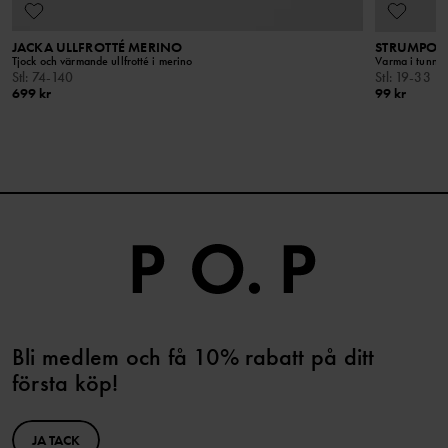
JACKA ULLFROTTÉ MERINO
STRUMPOR
Tjock och värmande ullfrotté i merino
Varma i tunn m
Stl
:
74-140
Stl
:
19-33
699 kr
99 kr
Bli medlem och få 10% rabatt på ditt
första köp!
JA TACK