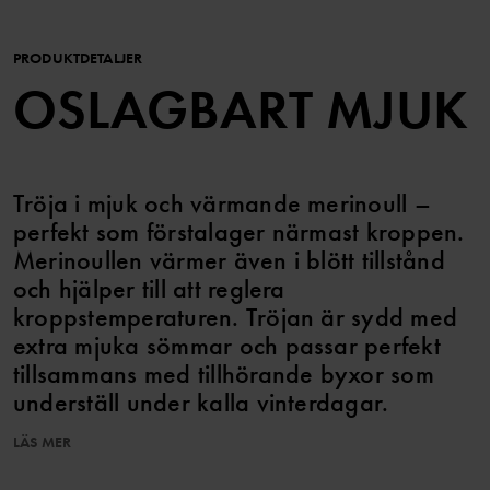
PRODUKTDETALJER
OSLAGBART MJUK
Tröja i mjuk och värmande merinoull –
perfekt som förstalager närmast kroppen.
Merinoullen värmer även i blött tillstånd
och hjälper till att reglera
kroppstemperaturen. Tröjan är sydd med
extra mjuka sömmar och passar perfekt
tillsammans med tillhörande byxor som
underställ under kalla vinterdagar.
LÄS MER
Ullen i det här plagget är certifierad enligt RWS, Responsible
Wool Standard. Läs mer på https://www.polarnopyret.se/pop-