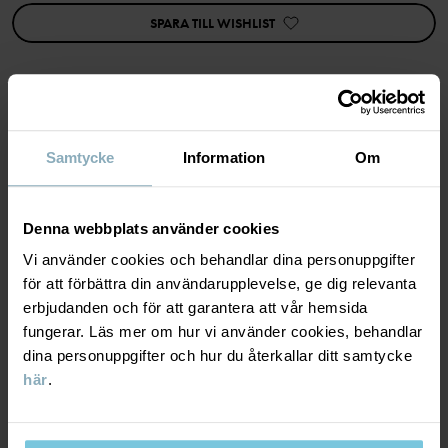
cares/hallbara-plagg/vara-hallbarhetsmarkningar»
SPARA TILL WISHLIST
Artikelnummer
:
60602544
Tillverkningsland
:
Kina
Fabrik
:
Qingdao Sino Textile Technique Co Ltd
Läs mer
MATERIAL & SKÖTSELRÅD
Samtycke
Information
Om
HÅLLBARHET
Material
Denna webbplats använder cookies
Vi använder cookies och behandlar dina personuppgifter
LEVERANS & RETUR
100% Wool Merino
för att förbättra din användarupplevelse, ge dig relevanta
erbjudanden och för att garantera att vår hemsida
fungerar. Läs mer om hur vi använder cookies, behandlar
Leverans & retur
Skötselråd
dina personuppgifter och hur du återkallar ditt samtycke
här
.
TVÄTT
Leverans
DU KANSKE OCKSÅ GILLAR
30°C ullprogram