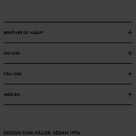
BEHÖVER DU HJÄLP?
KONTAKTA OSS
VANLIGA FRÅGOR
OM OSS
PRESENTKORTSALDO
KÖPVILLKOR
Om Polarn O. Pyret
FÖLJ OSS
INTEGRITETSPOLICY
COOKIEPOLICY
Vår historia
Facebook
Hitta våra butiker
MEDLEM
Instagram
Jobb
Medlemsförmåner
TikTok
Press
Medlemsvillkor
LinkedIn
Tillgänglighet för webbinnehåll
Bli medlem
DESIGN SOM HÅLLER, SEDAN 1976