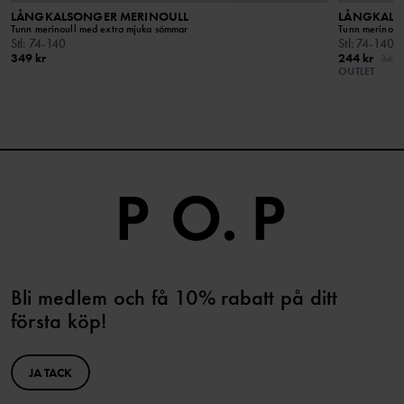
LÅNGKALSONGER MERINOULL
LÅNGKALS
Tunn merinoull med extra mjuka sömmar
Tunn merinoul
Stl
:
74-140
Stl
:
74-140
349 kr
244 kr
349 
OUTLET
Bli medlem och få 10% rabatt på ditt
första köp!
JA TACK