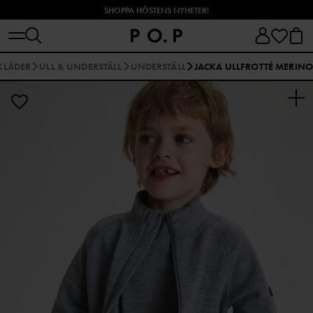
SHOPPA HÖSTENS NYHETER!
KLÄDER
ULL & UNDERSTÄLL
UNDERSTÄLL
JACKA ULLFROTTÉ MERINO