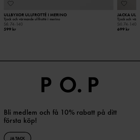
ULLBYXOR ULLFROTTÉ I MERINO
JACKA ULL
Tjock och värmande ullfrotté i merino
Tjock och värm
Stl
:
74-140
Stl
:
74-140
599 kr
699 kr
Bli medlem och få 10% rabatt på ditt
första köp!
JA TACK