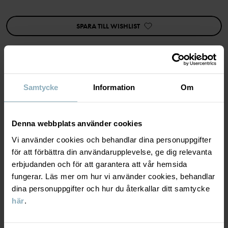
• Fuktabsorberande
• Mjuka sömmar
SPARA TILL WISHLIST
Den här produkten är Superwash-behandlad vilket gör att den går
att tvätta i tvättmaskin utan att den filtar sig.
Artikelnummer
:
60600177
Tillverkningsland
:
Kina
Samtycke
Information
Om
MATERIAL & SKÖTSELRÅD
Fabrik
:
Qingdao Sino Textile Technique Co Ltd
Läs mer
HÅLLBARHET
Material
Denna webbplats använder cookies
Vi använder cookies och behandlar dina personuppgifter
LEVERANS & RETUR
för att förbättra din användarupplevelse, ge dig relevanta
100% Merino Wool
erbjudanden och för att garantera att vår hemsida
fungerar. Läs mer om hur vi använder cookies, behandlar
Leverans & retur
Skötselråd
dina personuppgifter och hur du återkallar ditt samtycke
här
.
TVÄTT
Leverans
DU KANSKE OCKSÅ GILLAR