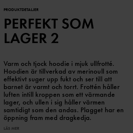
PRODUKTDETALJER
PERFEKT SOM
LAGER 2
Varm och tjock hoodie i mjuk ullfrotté.
Hoodien är tillverkad av merinoull som
effektivt suger upp fukt och ser till att
barnet är varmt och torrt. Frottén håller
luften intill kroppen som ett värmande
lager, och ullen i sig håller värmen
samtidigt som den andas. Plagget har en
öppning fram med dragkedja.
Lager 2 - värmande isolering under ytterplagg
LÄS MER