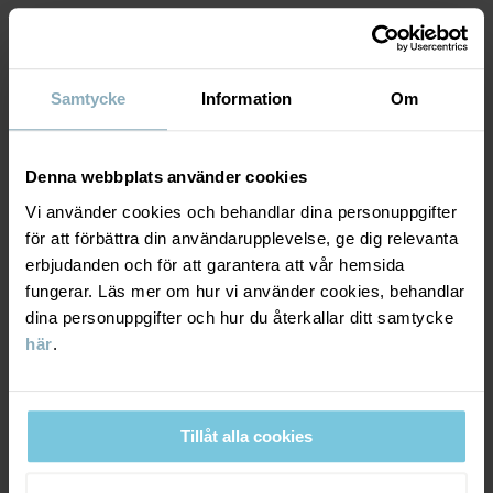
Artikelnummer
:
60600171
MATERIAL & SKÖTSELRÅD
Tillverkningsland
:
Kina
Fabrik
:
Qingdao Sino Textile Technique Co Ltd
Läs mer
Samtycke
Information
Om
HÅLLBARHET
Material
LEVERANS & RETUR
Denna webbplats använder cookies
100% Merino Wool
Vi använder cookies och behandlar dina personuppgifter
för att förbättra din användarupplevelse, ge dig relevanta
Leverans & retur
Skötselråd
erbjudanden och för att garantera att vår hemsida
fungerar. Läs mer om hur vi använder cookies, behandlar
TVÄTT
dina personuppgifter och hur du återkallar ditt samtycke
Leverans
DU KANSKE OCKSÅ GILLAR
30°C ullprogram
här
.
Vi erbjuder fri frakt över 699 kr och leveranstiden är 1–4 dagar. I
Ej blekning
kassan visas de tillgängliga leveransalternativ baserat på vilket
Ej torktumling
postnummer som ordern ska levereras till.
Tillåt alla cookies
Tål ej strykning
Ej kemtvätt