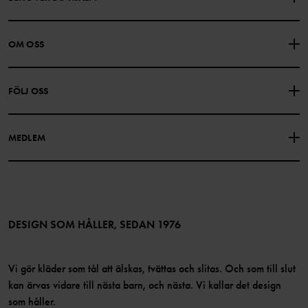
KONTAKTA OSS
VANLIGA FRÅGOR
OM OSS
PRESENTKORTSALDO
KÖPVILLKOR
Om Polarn O. Pyret
FÖLJ OSS
INTEGRITETSPOLICY
COOKIEPOLICY
Vår historia
Facebook
Hitta våra butiker
MEDLEM
Instagram
Jobb
Medlemsförmåner
TikTok
Press
Medlemsvillkor
LinkedIn
Tillgänglighet för webbinnehåll
Bli medlem
DESIGN SOM HÅLLER, SEDAN 1976
Vi gör kläder som tål att älskas, tvättas och slitas. Och som till slut
kan ärvas vidare till nästa barn, och nästa. Vi kallar det design
som håller.