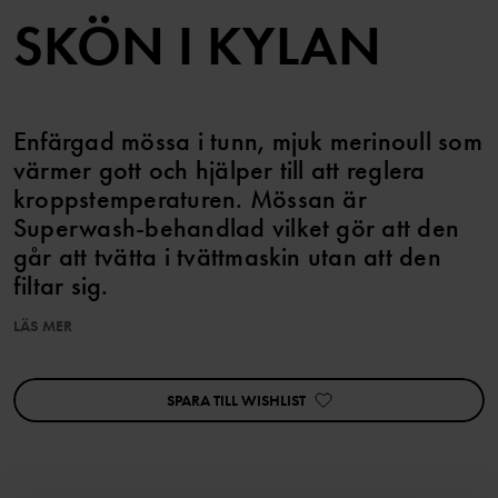
SKÖN I KYLAN
Enfärgad mössa i tunn, mjuk merinoull som
värmer gott och hjälper till att reglera
kroppstemperaturen. Mössan är
Superwash-behandlad vilket gör att den
går att tvätta i tvättmaskin utan att den
filtar sig.
LÄS MER
Ullen i det här plagget är certifierad enligt RWS, Responsible
Wool Standard. Läs mer på https://www.polarnopyret.se/pop-
cares/hallbara-plagg/vara-hallbarhetsmarkningar»
SPARA TILL WISHLIST
Produktsäkerhet:
KEEP AWAY FROM FIRE