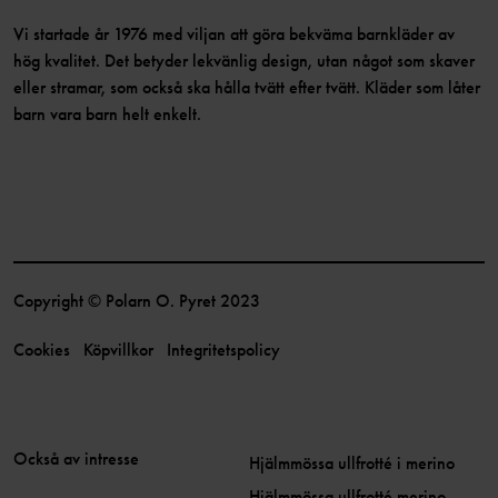
Vi startade år 1976 med viljan att göra bekväma barnkläder av
hög kvalitet. Det betyder lekvänlig design, utan något som skaver
eller stramar, som också ska hålla tvätt efter tvätt. Kläder som låter
barn vara barn helt enkelt.
Copyright © Polarn O. Pyret 2023
Cookies
Köpvillkor
Integritetspolicy
Också av intresse
Hjälmmössa ullfrotté i merino
Hjälmmössa ullfrotté merino