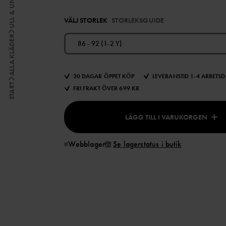
VÄLJ STORLEK
STORLEKSGUIDE
ALLA KLÄDER
86 - 92 (1-2 Y)
30 DAGAR ÖPPET KÖP
LEVERANSTID 1-4 ARBETS
START
FRI FRAKT ÖVER 699 KR
LÄGG TILL I VARUKORGEN
Webblager
Se lagerstatus i butik