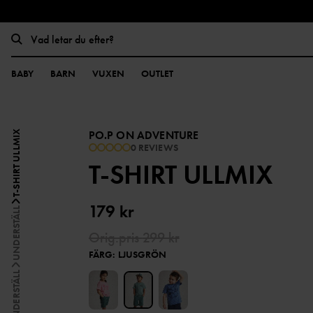
BABY
BARN
VUXEN
OUTLET
PO.P ON ADVENTURE
T-SHIRT ULLMIX
0 REVIEWS
T-SHIRT ULLMIX
179 kr
UNDERSTÄLL
Orig.pris
299 kr
FÄRG
:
LJUSGRÖN
ULL & UNDERSTÄLL