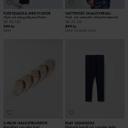
FLEECEJACKA MED FICKOR
VATTENTÄT SKALOVERALL
Mjuk och mångsidig med fickor
Vind- och vattentät i slitstarkt material
Stl
:
74-140
Stl
:
74-116
399 kr
899 kr
NEW
NEW
ONLINE ONLY
5-PACK HALKSTRUMPOR
PLAY LEGGINGS
Bästsäljare som sitter kvar!
Ekologisk bomull och justerbar midja