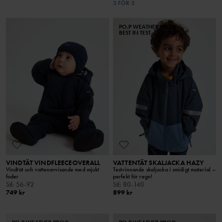
3 FÖR 2
PO.P WEATHER PRO®
BEST IN TEST
VINDTÄT VINDFLEECEOVERALL
VATTENTÄT SKALJACKA HAZY
Vindtät och vattenavvisande med mjukt
Testvinnande skaljacka i smidigt material –
foder
perfekt för regn!
Stl
:
56-92
Stl
:
80-140
749 kr
899 kr