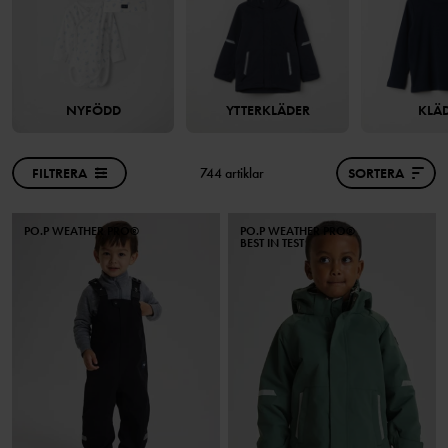
NYFÖDD
YTTERKLÄDER
KLÄ
FILTRERA
744 artiklar
SORTERA
PO.P WEATHER PRO®
PO.P WEATHER PRO®
BEST IN TEST