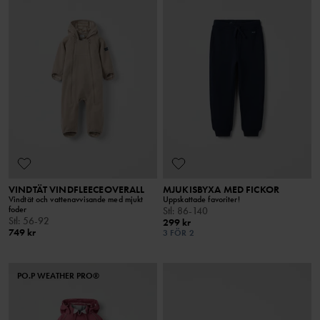
VINDTÄT VINDFLEECEOVERALL
MJUKISBYXA MED FICKOR
Vindtät och vattenavvisande med mjukt
Uppskattade favoriter!
foder
Stl
:
86-140
Stl
:
56-92
299 kr
749 kr
3 FÖR 2
PO.P WEATHER PRO®