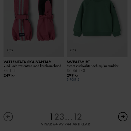
VATTENTÄTA SKALVANTAR
SWEATSHIRT
Vind- och vattentäta med kardborreband
Sweatshirtkvalitet och mjuka muddar
Stl
:
1-4
Stl
:
86-140
249 kr
299 kr
3 FÖR 2
1
2
3
...
12
VISAR 64 AV 744 ARTIKLAR