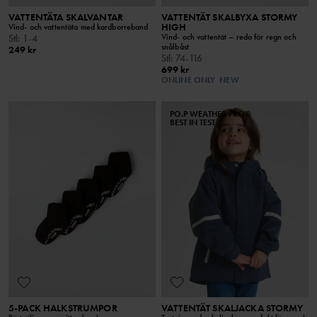
VATTENTÄTA SKALVANTAR
VATTENTÄT SKALBYXA STORMY
HIGH
Vind- och vattentäta med kardborreband
Vind- och vattentät – redo för regn och
Stl
:
1-4
snålbåst
249 kr
Stl
:
74-116
699 kr
ONLINE ONLY
NEW
PO.P WEATHER PRO®
BEST IN TEST
5-PACK HALKSTRUMPOR
VATTENTÄT SKALJACKA STORMY