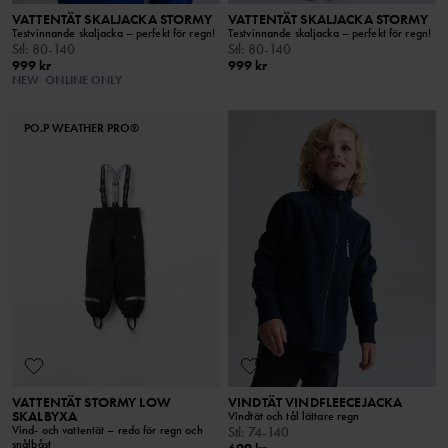
VATTENTÄT SKALJACKA STORMY
VATTENTÄT SKALJACKA STORMY
Testvinnande skaljacka – perfekt för regn!
Testvinnande skaljacka – perfekt för regn!
Stl
:
80-140
Stl
:
80-140
999 kr
999 kr
NEW
ONLINE ONLY
PO.P WEATHER PRO®
VATTENTÄT STORMY LOW
VINDTÄT VINDFLEECEJACKA
SKALBYXA
Vindtät och tål lättare regn
Vind- och vattentät – redo för regn och
Stl
:
74-140
snålbåst