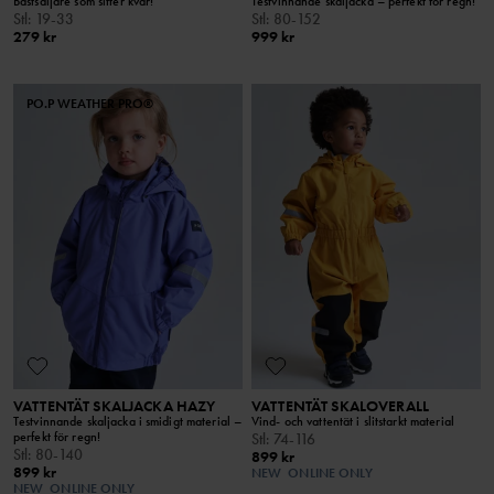
Bästsäljare som sitter kvar!
Testvinnande skaljacka – perfekt för regn!
Stl
:
19-33
Stl
:
80-152
279 kr
999 kr
PO.P WEATHER PRO®
VATTENTÄT SKALJACKA HAZY
VATTENTÄT SKALOVERALL
Testvinnande skaljacka i smidigt material –
Vind- och vattentät i slitstarkt material
perfekt för regn!
Stl
:
74-116
Stl
:
80-140
899 kr
899 kr
NEW
ONLINE ONLY
NEW
ONLINE ONLY