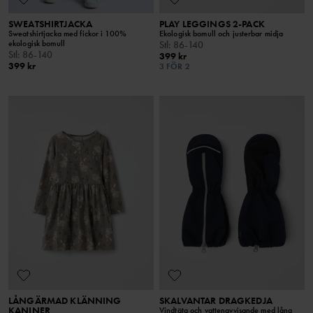
SWEATSHIRTJACKA
PLAY LEGGINGS 2-PACK
Sweatshirtjacka med fickor i 100%
Ekologisk bomull och justerbar midja
ekologisk bomull
Stl
:
86-140
Stl
:
86-140
399 kr
399 kr
3 FÖR 2
LÅNGÄRMAD KLÄNNING
SKALVANTAR DRAGKEDJA
KANINER
Vindtäta och vattenavvisande med lång