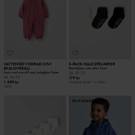
VATTENTÄT FODRAD 2IN1
3-PACK HALKSTRUMPOR
SKALOVERALL
Bästsäljare som sitter kvar!
Året-runt-overall med avtagbart foder
Stl
:
19-33
Stl
:
74-92
179 kr
1 399 kr
ONLINE ONLY
3 FÖR 2
NEW
PO.P WEATHER PRO®