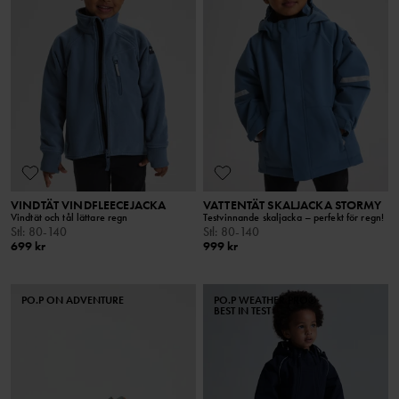
VINDTÄT VINDFLEECEJACKA
VATTENTÄT SKALJACKA STORMY
Vindtät och tål lättare regn
Testvinnande skaljacka – perfekt för regn!
Stl
:
80-140
Stl
:
80-140
699 kr
999 kr
PO.P ON ADVENTURE
PO.P WEATHER PRO®
BEST IN TEST