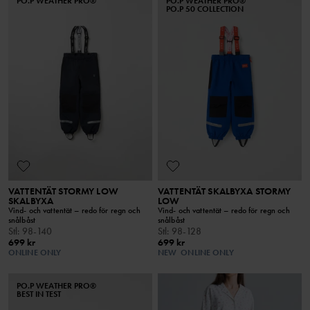
PO.P WEATHER PRO®
PO.P WEATHER PRO®
PO.P 50 COLLECTION
VATTENTÄT STORMY LOW
VATTENTÄT SKALBYXA STORMY
SKALBYXA
LOW
Vind- och vattentät – redo för regn och
Vind- och vattentät – redo för regn och
snålbåst
snålbåst
Stl
:
98-140
Stl
:
98-128
699 kr
699 kr
ONLINE ONLY
NEW
ONLINE ONLY
PO.P WEATHER PRO®
BEST IN TEST