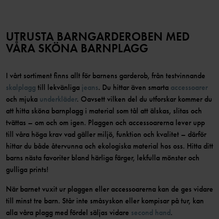
UTRUSTA BARNGARDEROBEN MED
VÅRA SKÖNA BARNPLAGG
I vårt sortiment finns allt för barnens garderob, från testvinnande
skalplagg
till lekvänliga
jeans
. Du hittar även smarta
accessoarer
och mjuka
underkläder
. Oavsett vilken del du utforskar kommer du
att hitta sköna barnplagg i material som tål att älskas, slitas och
tvättas – om och om igen. Plaggen och accessoarerna lever upp
till våra höga krav vad gäller miljö, funktion och kvalitet – därför
hittar du både återvunna och ekologiska material hos oss. Hitta ditt
barns nästa favoriter bland härliga färger, lekfulla mönster och
gulliga prints!
När barnet vuxit ur plaggen eller accessoarerna kan de ges vidare
till minst tre barn. Står inte småsyskon eller kompisar på tur, kan
alla våra plagg med fördel säljas vidare
second hand
.