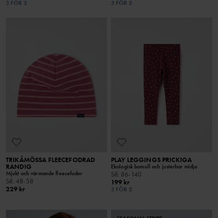
3 FÖR 2
3 FÖR 2
TRIKÅMÖSSA FLEECEFODRAD
PLAY LEGGINGS PRICKIGA
RANDIG
Ekologisk bomull och justerbar midja
Mjukt och värmande fleecefoder
Stl
:
86-140
Stl
:
48-58
199 kr
229 kr
3 FÖR 2