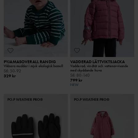
PYJAMASOVERALL RANDIG
VADDERAD LÄTTVIKTSJACKA
Vikbara muddar i mjuk ekologisk bomull
Vadderad, vindtät och vattenavvisande
med skyddande huva
Stl
:
50-92
Stl
:
80-140
329 kr
799 kr
NEW
PO.P WEATHER PRO®
PO.P WEATHER PRO®