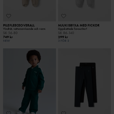
PILEFLEECEOVERALL
MJUKISBYXA MED FICKOR
Vindtät, vattenavvisande och varm
Uppskattade favouriter!
Stl
:
56-80
Stl
:
86-140
749 kr
299 kr
NEW
3 FÖR 2