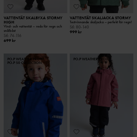
VATTENTÄT SKALBYXA STORMY
VATTENTÄT SKALJACKA STORMY
HIGH
Testvinnande skaljacka – perfekt för regn!
Vind- och vattentät – redo för regn och
Stl
:
80-140
snålbåst
999 kr
Stl
:
74-116
699 kr
PO.P WEATHER PRO®
PO.P WEATHER PRO®
PO.P 50 COLLECTION