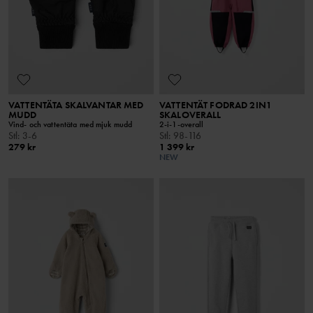
VATTENTÄTA SKALVANTAR MED
VATTENTÄT FODRAD 2IN1
MUDD
SKALOVERALL
Vind- och vattentäta med mjuk mudd
2-i-1-overall
Stl
:
3-6
Stl
:
98-116
279 kr
1 399 kr
NEW