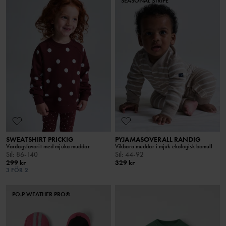
SEASONAL STRIPE
SWEATSHIRT PRICKIG
PYJAMASOVERALL RANDIG
Vardagsfavorit med mjuka muddar
Vikbara muddar i mjuk ekologisk bomull
Stl
:
86-140
Stl
:
44-92
299 kr
329 kr
3 FÖR 2
PO.P WEATHER PRO®