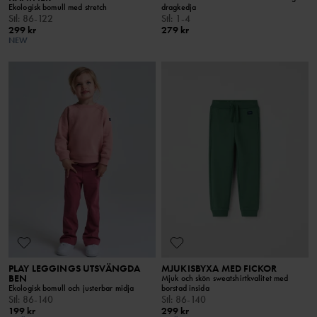
Ekologisk bomull med stretch
dragkedja
Stl
:
86-122
Stl
:
1-4
299 kr
279 kr
NEW
PLAY LEGGINGS UTSVÄNGDA
MJUKISBYXA MED FICKOR
BEN
Mjuk och skön sweatshirtkvalitet med
Ekologisk bomull och justerbar midja
borstad insida
Stl
:
86-140
Stl
:
86-140
199 kr
299 kr