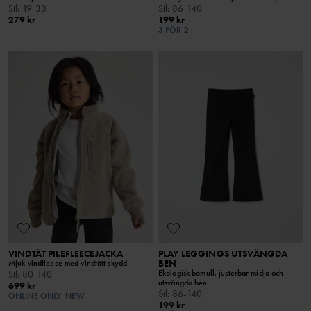
Stl
:
19-33
Stl
:
86-140
279 kr
199 kr
3 FÖR 2
VINDTÄT PILEFLEECEJACKA
PLAY LEGGINGS UTSVÄNGDA
BEN
Mjuk vindfleece med vindtätt skydd
Ekologisk bomull, justerbar midja och
Stl
:
80-140
utsvängda ben
699 kr
Stl
:
86-140
ONLINE ONLY
NEW
199 kr