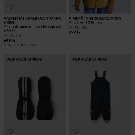
VATTENTÄT SKALBYXA STORMY
VINDTÄT VINDFLEECEJACKA
HIGH
Vindtät och tål lätt regn
Vind- och vattentät – redo för regn och
Stl
:
80-140
snålbåst
699 kr
Stl
:
74-116
699 kr
NEW
ONLINE ONLY
PO.P WEATHER PRO®
PO.P WEATHER PRO®