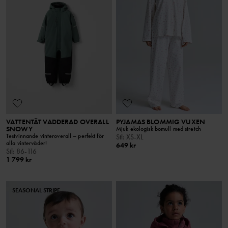
VATTENTÄT VADDERAD OVERALL
PYJAMAS BLOMMIG VUXEN
SNOWY
Mjuk ekologisk bomull med stretch
Testvinnande vinteroverall – perfekt för
Stl
:
XS-XL
alla vinterväder!
649 kr
Stl
:
86-116
1 799 kr
SEASONAL STRIPE