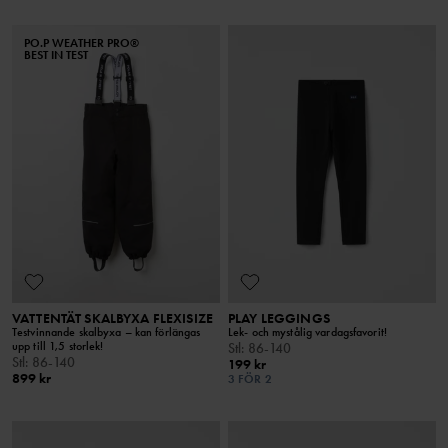
PO.P WEATHER PRO®
BEST IN TEST
VATTENTÄT SKALBYXA FLEXISIZE
PLAY LEGGINGS
Testvinnande skalbyxa – kan förlängas
Lek- och mystålig vardagsfavorit!
upp till 1,5 storlek!
Stl
:
86-140
Stl
:
86-140
199 kr
899 kr
3 FÖR 2