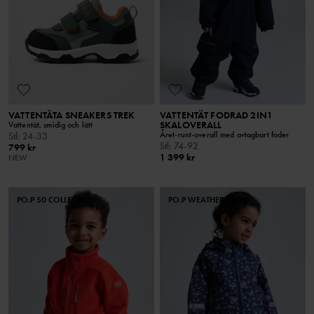
VATTENTÄTA SNEAKERS TREK
VATTENTÄT FODRAD 2IN1
SKALOVERALL
Vattentät, smidig och lätt
Året-runt-overall med avtagbart foder
Stl
:
24-33
Stl
:
74-92
799 kr
1 399 kr
NEW
PO.P 50 COLLECTION
PO.P WEATHER PRO®