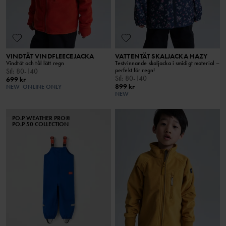
VINDTÄT VINDFLEECEJACKA
VATTENTÄT SKALJACKA HAZY
Vindtät och tål lätt regn
Testvinnande skaljacka i smidigt material –
perfekt för regn!
Stl
:
80-140
Stl
:
80-140
699 kr
899 kr
NEW
ONLINE ONLY
NEW
PO.P WEATHER PRO®
PO.P 50 COLLECTION