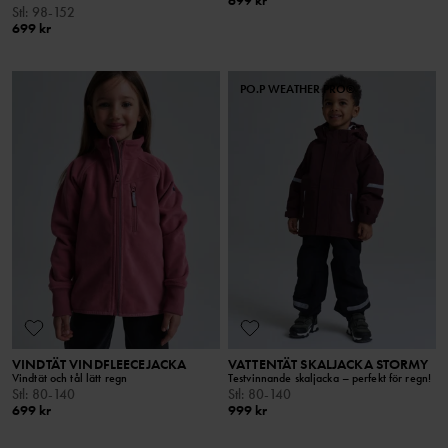
699 kr
Stl
:
98-152
699 kr
PO.P WEATHER PRO®
VINDTÄT VINDFLEECEJACKA
VATTENTÄT SKALJACKA STORMY
Vindtät och tål lätt regn
Testvinnande skaljacka – perfekt för regn!
Stl
:
80-140
Stl
:
80-140
699 kr
999 kr