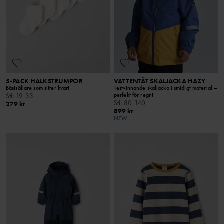
5-PACK HALKSTRUMPOR
VATTENTÄT SKALJACKA HAZY
Bästsäljare som sitter kvar!
Testvinnande skaljacka i smidigt material –
perfekt för regn!
Stl
:
19-33
Stl
:
80-140
279 kr
899 kr
NEW