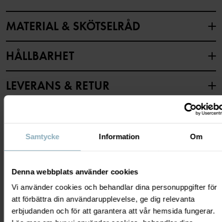
Fabrik
:
Hua Lai Knitting Factory
Läs mer
MATERIAL & SKÖTSELRÅD
HÅLLBARHET
Material
LEVERANS & RETUR
79% Cotton Organic
19% Polyamide Recycled
2% Elastane
Leverans & retur
Samtycke
Information
Om
Skötselråd
Leverans
DU KANSKE OCKSÅ GILLAR
TVÄTT
Denna webbplats använder cookies
Vi erbjuder fri frakt över 699 kr och leveranstiden är 1–4 dagar. I
40°C maskintvätt varm
kassan visas de tillgängliga leveransalternativ baserat på vilket
Vi använder cookies och behandlar dina personuppgifter för
Ej blekning
postnummer som ordern ska levereras till.
att förbättra din användarupplevelse, ge dig relevanta
Ej torktumling
erbjudanden och för att garantera att vår hemsida fungerar.