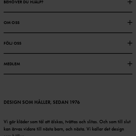
BEHÖVER DU HJÄLP?
KONTAKTA OSS
VANLIGA FRÅGOR
OM OSS
PRESENTKORTSALDO
KÖPVILLKOR
Om Polarn O. Pyret
FÖLJ OSS
INTEGRITETSPOLICY
COOKIEPOLICY
Vår historia
Facebook
Hitta våra butiker
MEDLEM
Instagram
Jobb
Medlemsförmåner
TikTok
Press
Medlemsvillkor
LinkedIn
Tillgänglighet för webbinnehåll
Bli medlem
DESIGN SOM HÅLLER, SEDAN 1976
Vi gör kläder som tål att älskas, tvättas och slitas. Och som till slut
kan ärvas vidare till nästa barn, och nästa. Vi kallar det design