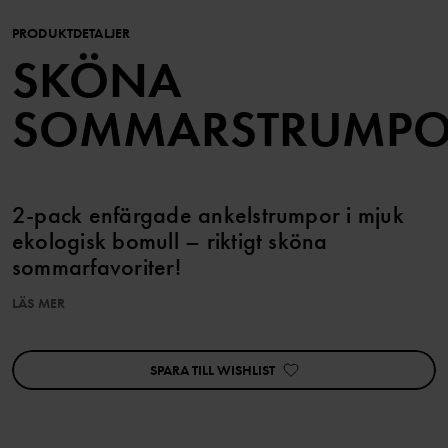
PRODUKTDETALJER
SKÖNA
SOMMARSTRUMP
2-pack enfärgade ankelstrumpor i mjuk
ekologisk bomull – riktigt sköna
sommarfavoriter!
LÄS MER
Den här produkten ingår i vårt 3 för 2-erbjudande, som ej kan
kombineras med andra erbjudanden.
SPARA TILL WISHLIST
Artikelnummer
:
60602354
Tillverkningsland
:
Kina