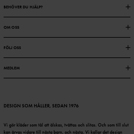
BEHÖVER DU HJÄLP?
KONTAKTA OSS
VANLIGA FRÅGOR
OM OSS
PRESENTKORTSALDO
KÖPVILLKOR
Om Polarn O. Pyret
FÖLJ OSS
INTEGRITETSPOLICY
COOKIEPOLICY
Vår historia
Facebook
Hitta våra butiker
MEDLEM
Instagram
Jobb
Medlemsförmåner
TikTok
Press
Medlemsvillkor
LinkedIn
Tillgänglighet för webbinnehåll
Bli medlem
DESIGN SOM HÅLLER, SEDAN 1976
Vi gör kläder som tål att älskas, tvättas och slitas. Och som till slut
kan ärvas vidare till nästa barn, och nästa. Vi kallar det design