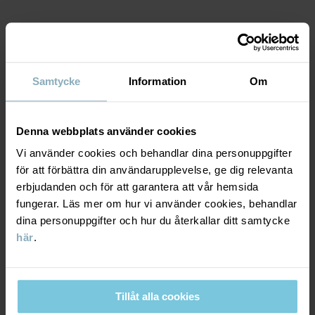
Artikelnummer
:
60603270
Tillverkningsland
:
Bangladesh
MATERIAL & SKÖTSELRÅD
Fabrik
:
Läs mer
Samtycke
Information
Om
HÅLLBARHET
Material
LEVERANS & RETUR
Denna webbplats använder cookies
95% Cotton Organic
5% Elastane
Vi använder cookies och behandlar dina personuppgifter
för att förbättra din användarupplevelse, ge dig relevanta
Leverans & retur
erbjudanden och för att garantera att vår hemsida
Skötselråd
fungerar. Läs mer om hur vi använder cookies, behandlar
dina personuppgifter och hur du återkallar ditt samtycke
Leverans
DU KANSKE OCKSÅ GILLAR
TVÄTT
här
.
60°C maskintvätt varm
Vi erbjuder fri frakt över 699 kr och leveranstiden är 1–4 dagar. I
Ej blekning
kassan visas de tillgängliga leveransalternativ baserat på vilket
postnummer som ordern ska levereras till.
Tillåt alla cookies
Ej torktumling