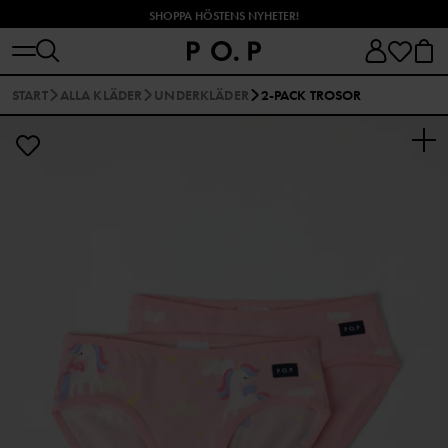
SHOPPA HÖSTENS NYHETER!
START
ALLA KLÄDER
UNDERKLÄDER
2-PACK TROSOR