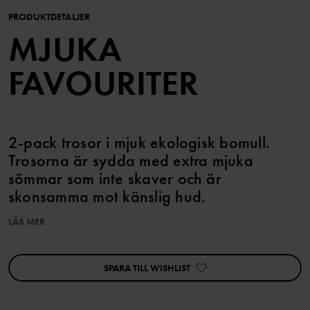
PRODUKTDETALJER
MJUKA
FAVOURITER
2-pack trosor i mjuk ekologisk bomull.
Trosorna är sydda med extra mjuka
sömmar som inte skaver och är
skonsamma mot känslig hud.
LÄS MER
Den här produkten ingår i vårt 3 för 2-erbjudande, som ej kan
kombineras med andra erbjudanden.
SPARA TILL WISHLIST
Egenskaper:
• Extra mjuka, platta sömmar