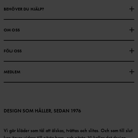
BEHÖVER DU HJÄLP?
KONTAKTA OSS
VANLIGA FRÅGOR
OM OSS
PRESENTKORTSALDO
KÖPVILLKOR
Om Polarn O. Pyret
FÖLJ OSS
INTEGRITETSPOLICY
COOKIEPOLICY
Vår historia
Facebook
Hitta våra butiker
MEDLEM
Instagram
Jobb
Medlemsförmåner
TikTok
Press
Medlemsvillkor
LinkedIn
Tillgänglighet för webbinnehåll
Bli medlem
DESIGN SOM HÅLLER, SEDAN 1976
Vi gör kläder som tål att älskas, tvättas och slitas. Och som till slut
kan ärvas vidare till nästa barn, och nästa. Vi kallar det design