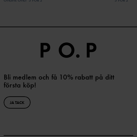
ONLINE ONLY
3 FÖR 2
3 FÖR 2
Bli medlem och få 10% rabatt på ditt
första köp!
JA TACK