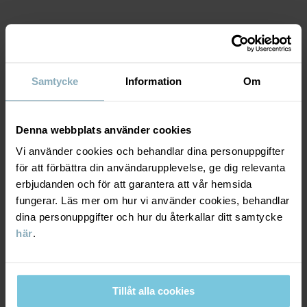
Artikelnummer
:
60603477
MATERIAL & SKÖTSELRÅD
Tillverkningsland
:
Kina
Fabrik
:
Haining Weiersi Knitting Co Ltd
Samtycke
Information
Om
HÅLLBARHET
Material
Läs mer
LEVERANS & RETUR
Denna webbplats använder cookies
82% Cotton Organic
Vi använder cookies och behandlar dina personuppgifter
16% Polyamide
2% Elastane
för att förbättra din användarupplevelse, ge dig relevanta
Leverans & retur
erbjudanden och för att garantera att vår hemsida
fungerar. Läs mer om hur vi använder cookies, behandlar
Skötselråd
dina personuppgifter och hur du återkallar ditt samtycke
Leverans
DU KANSKE OCKSÅ GILLAR
här
.
TVÄTT
Vi erbjuder fri frakt över 699 kr och leveranstiden är 1–4 dagar. I
40°C maskintvätt varm
kassan visas de tillgängliga leveransalternativ baserat på vilket
Ej blekning
postnummer som ordern ska levereras till.
Tillåt alla cookies