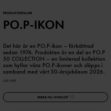
PRODUKTDETALJER
PO.P-IKON
Det här är en PO.P-ikon – förbättrad
sedan 1976. Produkten är en del av PO.P
50 COLLECTION – en limiterad kollektion
som hyllar våra PO.P-ikoner och släpps i
samband med vårt 50-årsjubileum 2026.
LÄS MER
Fyll på strumplådan med tre par randiga strumpor i ekologisk
bomull. Strumporna har mjuk, vikbar mudd som inte skaver och
håller dem på plats. Färgerna matchar snyggt med hela
SPARA TILL WISHLIST
kollektionen.
Den här produkten ingår i vårt 3 för 2-erbjudande, som ej kan
kombineras med andra erbjudanden.