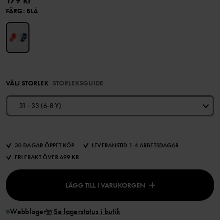
179 kr
FÄRG
:
BLÅ
VÄLJ STORLEK
STORLEKSGUIDE
31 - 33 (6-8 Y)
30 DAGAR ÖPPET KÖP
LEVERANSTID 1-4 ARBETSDAGAR
FRI FRAKT ÖVER 699 KR
LÄGG TILL I VARUKORGEN
Webblager
Se lagerstatus i butik