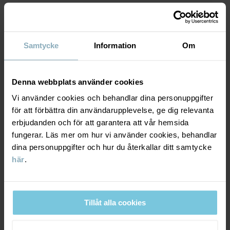
MATERIAL & SKÖTSELRÅD
Tillverkningsland
:
Bangladesh
Fabrik
:
Läs mer
Samtycke
Information
Om
HÅLLBARHET
Material
LEVERANS & RETUR
Denna webbplats använder cookies
95% Cotton Organic
5% Elastane
Vi använder cookies och behandlar dina personuppgifter
för att förbättra din användarupplevelse, ge dig relevanta
Leverans & retur
erbjudanden och för att garantera att vår hemsida
Skötselråd
fungerar. Läs mer om hur vi använder cookies, behandlar
dina personuppgifter och hur du återkallar ditt samtycke
Leverans
DU KANSKE OCKSÅ GILLAR
TVÄTT
här
.
60°C maskintvätt varm
Vi erbjuder fri frakt över 699 kr och leveranstiden är 1–4 dagar. I
Ej blekning
kassan visas de tillgängliga leveransalternativ baserat på vilket
postnummer som ordern ska levereras till.
Ej torktumling
Tillåt alla cookies
Strykning medeltemperatur