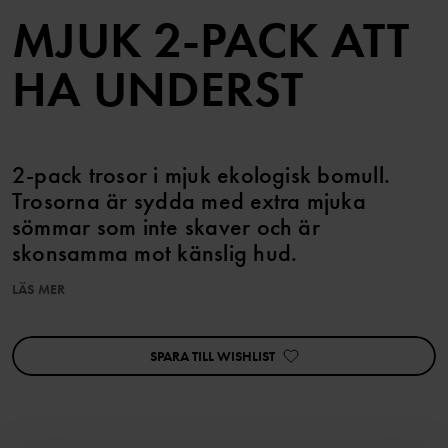
MJUK 2-PACK ATT
HA UNDERST
2-pack trosor i mjuk ekologisk bomull.
Trosorna är sydda med extra mjuka
sömmar som inte skaver och är
skonsamma mot känslig hud.
LÄS MER
Egenskaper:
• 2-pack trosor
• 95% ekologisk bomull, 5% elastan
SPARA TILL WISHLIST
• GOTS-certifierad ekologisk bomull
• Mjuk och följsam kvalitet med stretch
• Helmönstrad med blommor
Artikelnummer
:
60603949