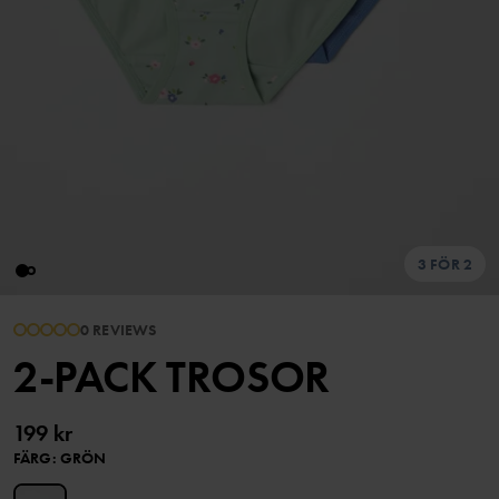
3 FÖR 2
0 REVIEWS
2-PACK TROSOR
199 kr
FÄRG
:
GRÖN