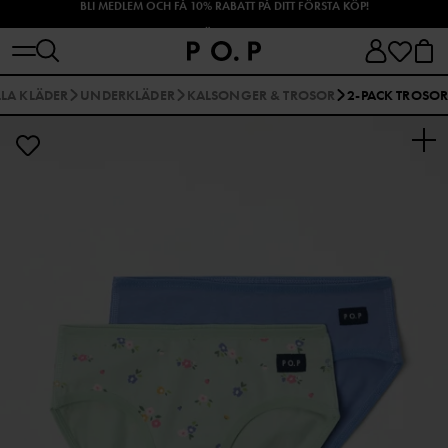
SHOPPA HÖSTENS NYHETER!
LLA KLÄDER
UNDERKLÄDER
KALSONGER & TROSOR
2-PACK TROSO