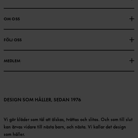
KONTAKTA OSS
VANLIGA FRÅGOR
OM OSS
PRESENTKORTSALDO
KÖPVILLKOR
Om Polarn O. Pyret
FÖLJ OSS
INTEGRITETSPOLICY
COOKIEPOLICY
Vår historia
Facebook
Hitta våra butiker
MEDLEM
Instagram
Jobb
Medlemsförmåner
TikTok
Press
Medlemsvillkor
LinkedIn
Tillgänglighet för webbinnehåll
Bli medlem
DESIGN SOM HÅLLER, SEDAN 1976
Vi gör kläder som tål att älskas, tvättas och slitas. Och som till slut
kan ärvas vidare till nästa barn, och nästa. Vi kallar det design
som håller.