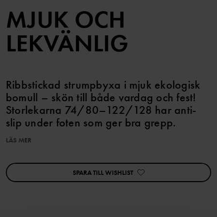
MJUK OCH
LEKVÄNLIG
Ribbstickad strumpbyxa i mjuk ekologisk
bomull – skön till både vardag och fest!
Storlekarna 74/80–122/128 har anti-
slip under foten som ger bra grepp.
LÄS MER
Den här produkten ingår i vårt 3 för 2-erbjudande, som ej kan
kombineras med andra erbjudanden.
SPARA TILL WISHLIST
Artikelnummer
:
60603255
Tillverkningsland
:
Kina
Fabrik
:
Haining Weiersi Knitting Co Ltd