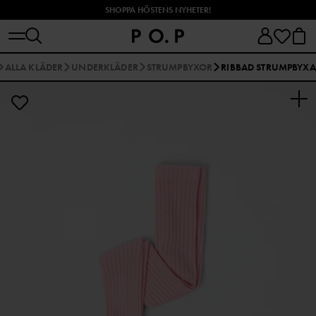
SHOPPA HÖSTENS NYHETER!
ALLA KLÄDER
UNDERKLÄDER
STRUMPBYXOR
RIBBAD STRUMPBYXA