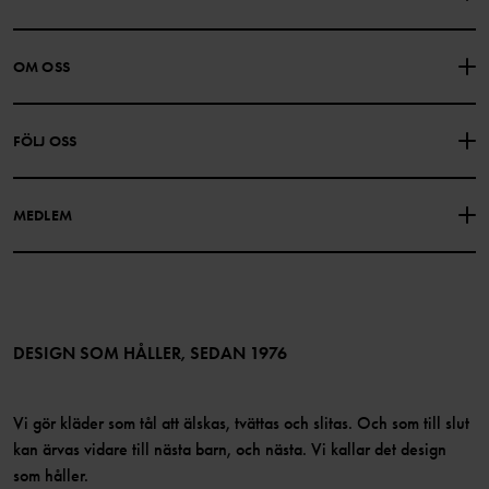
KONTAKTA OSS
VANLIGA FRÅGOR
OM OSS
PRESENTKORTSALDO
KÖPVILLKOR
Om Polarn O. Pyret
FÖLJ OSS
INTEGRITETSPOLICY
COOKIEPOLICY
Vår historia
Facebook
Hitta våra butiker
MEDLEM
Instagram
Jobb
Medlemsförmåner
TikTok
Press
Medlemsvillkor
LinkedIn
Tillgänglighet för webbinnehåll
Bli medlem
DESIGN SOM HÅLLER, SEDAN 1976
Vi gör kläder som tål att älskas, tvättas och slitas. Och som till slut
kan ärvas vidare till nästa barn, och nästa. Vi kallar det design
som håller.