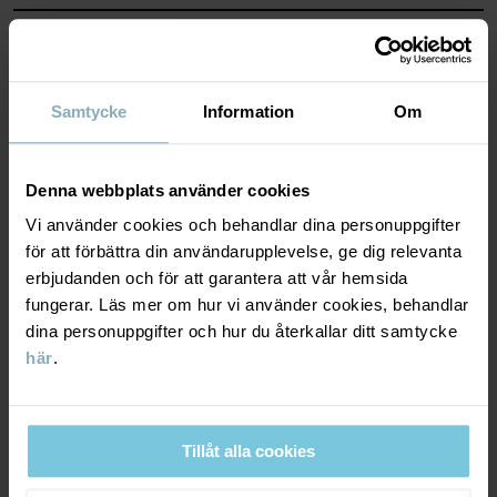
Läs mer
MATERIAL & SKÖTSELRÅD
HÅLLBARHET
Material
Samtycke
Information
Om
LEVERANS & RETUR
85% Cotton Organic
Denna webbplats använder cookies
13% Polyamide Recycled
Vi använder cookies och behandlar dina personuppgifter
2% Elastane
Leverans & retur
för att förbättra din användarupplevelse, ge dig relevanta
erbjudanden och för att garantera att vår hemsida
Skötselråd
fungerar. Läs mer om hur vi använder cookies, behandlar
Leverans
DU KANSKE OCKSÅ GILLAR
dina personuppgifter och hur du återkallar ditt samtycke
TVÄTT
här
.
Vi erbjuder fri frakt över 699 kr och leveranstiden är 1–4 dagar. I
40°C maskintvätt varm
kassan visas de tillgängliga leveransalternativ baserat på vilket
Ej blekning
postnummer som ordern ska levereras till.
Tillåt alla cookies
Ej torktumling
Strykning medeltemperatur