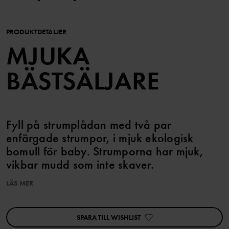
PRODUKTDETALJER
MJUKA
BÄSTSÄLJARE
Fyll på strumplådan med två par
enfärgade strumpor, i mjuk ekologisk
bomull för baby. Strumporna har mjuk,
vikbar mudd som inte skaver.
LÄS MER
Matchar snyggt med hela babykollektionen.
Den här produkten ingår i vårt 3 för 2-erbjudande, som ej kan
kombineras med andra erbjudanden.
SPARA TILL WISHLIST
Produktsäkerhet: