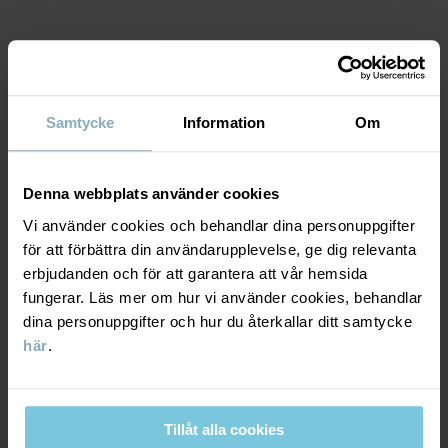
KEEP AWAY FROM FIRE
Artikelnummer
:
60603022
MATERIAL & SKÖTSELRÅD
Tillverkningsland
:
Kina
Samtycke
Information
Om
Fabrik
:
Haining Weiersi Knitting Co Ltd
Läs mer
HÅLLBARHET
Material
Denna webbplats använder cookies
LEVERANS & RETUR
Vi använder cookies och behandlar dina personuppgifter
82% Cotton Organic
för att förbättra din användarupplevelse, ge dig relevanta
16% Polyamide Recycled
erbjudanden och för att garantera att vår hemsida
2% Elastane
Leverans & retur
fungerar. Läs mer om hur vi använder cookies, behandlar
dina personuppgifter och hur du återkallar ditt samtycke
Skötselråd
här
.
Leverans
DU KANSKE OCKSÅ GILLAR
TVÄTT
Vi erbjuder fri frakt över 699 kr och leveranstiden är 1–4 dagar. I
40°C maskintvätt varm
Tillåt alla cookies
kassan visas de tillgängliga leveransalternativ baserat på vilket