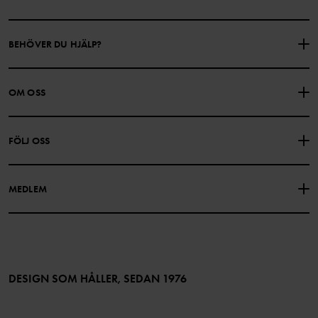
BEHÖVER DU HJÄLP?
KONTAKTA OSS
VANLIGA FRÅGOR
OM OSS
PRESENTKORTSALDO
KÖPVILLKOR
Om Polarn O. Pyret
FÖLJ OSS
INTEGRITETSPOLICY
COOKIEPOLICY
Vår historia
Facebook
Hitta våra butiker
MEDLEM
Instagram
Jobb
Medlemsförmåner
TikTok
Press
Medlemsvillkor
LinkedIn
Tillgänglighet för webbinnehåll
Bli medlem
DESIGN SOM HÅLLER, SEDAN 1976