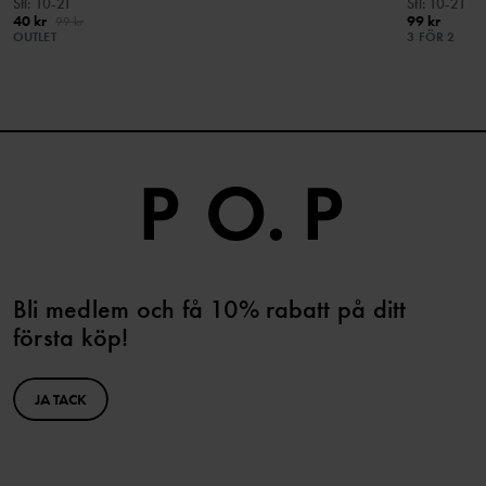
Stl
:
10-21
Stl
:
10-21
40 kr
99 kr
99 kr
OUTLET
3 FÖR 2
Bli medlem och få 10% rabatt på ditt
första köp!
JA TACK