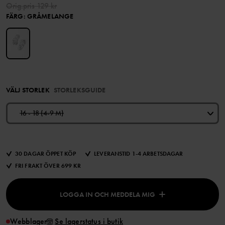
Orig.pris
129 kr
FÄRG
:
GRÅMELANGE
VÄLJ STORLEK
STORLEKSGUIDE
16 - 18 (4-9 M)
30 DAGAR ÖPPET KÖP
LEVERANSTID 1-4 ARBETSDAGAR
FRI FRAKT ÖVER 699 KR
LOGGA IN OCH MEDDELA MIG
Webblager
Se lagerstatus i butik