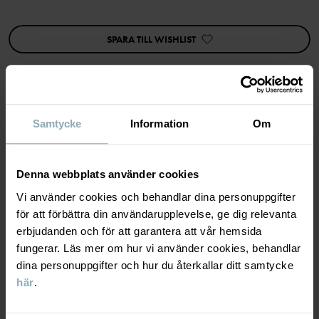
Tillverkningsland
:
Republiken Korea
Fabrik
:
SPARA TILL WISHLIST
Läs mer
Samtycke
Information
Om
MATERIAL & SKÖTSELRÅD
HÅLLBARHET
Denna webbplats använder cookies
Material
Vi använder cookies och behandlar dina personuppgifter
LEVERANS & RETUR
för att förbättra din användarupplevelse, ge dig relevanta
82% Cotton Organic
erbjudanden och för att garantera att vår hemsida
16% Polyamide
fungerar. Läs mer om hur vi använder cookies, behandlar
2% Elastane
Leverans & retur
dina personuppgifter och hur du återkallar ditt samtycke
här
.
Skötselråd
Leverans
DU KANSKE OCKSÅ GILLAR