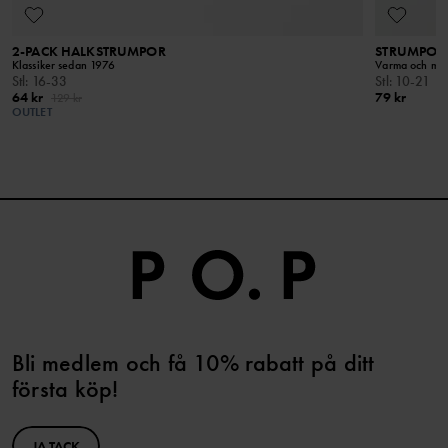
Håll borta från öppen eld
2-PACK HALKSTRUMPOR
STRUMPOR 
Klassiker sedan 1976
Varma och mjuk
Stl
:
16-33
Stl
:
10-21
64 kr
79 kr
129 kr
OUTLET
Bli medlem och få 10% rabatt på ditt
första köp!
JA TACK