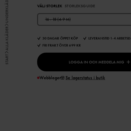
UNDERKLÄDER
VÄLJ STORLEK
STORLEKSGUIDE
16 - 18 (4-9 M)
ALLA KLÄDER
30 DAGAR ÖPPET KÖP
LEVERANSTID 1-4 ARBETS
FRI FRAKT ÖVER 699 KR
START
LOGGA IN OCH MEDDELA MIG
Webblager
Se lagerstatus i butik