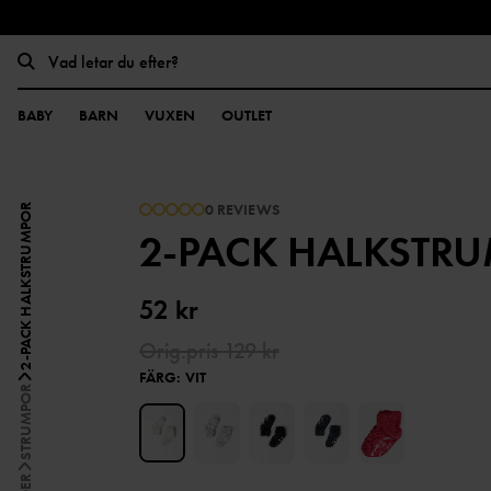
BABY
BARN
VUXEN
OUTLET
0 REVIEWS
2-PACK HALKSTRUMPOR
2-PACK HALKSTR
52 kr
Orig.pris
129 kr
FÄRG
:
VIT
STRUMPOR