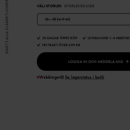
VÄLJ STORLEK
STORLEKSGUIDE
ALLA KLÄDER
16 - 18 (4-9 M)
30 DAGAR ÖPPET KÖP
LEVERANSTID 1-4 ARBETS
FRI FRAKT ÖVER 699 KR
START
LOGGA IN OCH MEDDELA MIG
Webblager
Se lagerstatus i butik