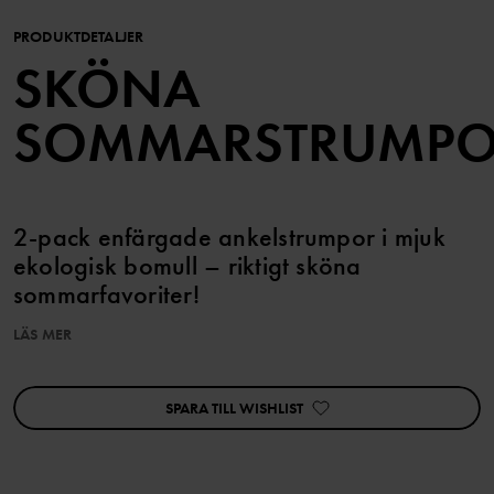
PRODUKTDETALJER
SKÖNA
SOMMARSTRUMP
2-pack enfärgade ankelstrumpor i mjuk
ekologisk bomull – riktigt sköna
sommarfavoriter!
LÄS MER
Den här produkten ingår i vårt 3 för 2-erbjudande, som ej kan
kombineras med andra erbjudanden.
SPARA TILL WISHLIST
Artikelnummer
:
60602354
Tillverkningsland
:
Kina