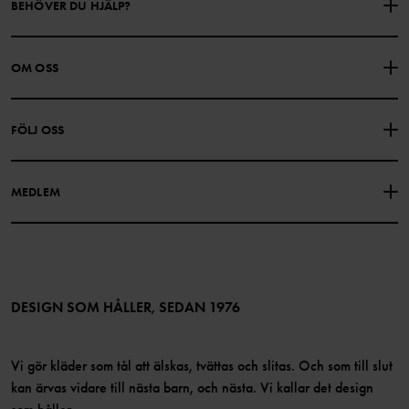
BEHÖVER DU HJÄLP?
KONTAKTA OSS
VANLIGA FRÅGOR
OM OSS
PRESENTKORTSALDO
KÖPVILLKOR
Om Polarn O. Pyret
FÖLJ OSS
INTEGRITETSPOLICY
COOKIEPOLICY
Vår historia
Facebook
Hitta våra butiker
MEDLEM
Instagram
Jobb
Medlemsförmåner
TikTok
Press
Medlemsvillkor
LinkedIn
Tillgänglighet för webbinnehåll
Bli medlem
DESIGN SOM HÅLLER, SEDAN 1976
Vi gör kläder som tål att älskas, tvättas och slitas. Och som till slut
kan ärvas vidare till nästa barn, och nästa. Vi kallar det design