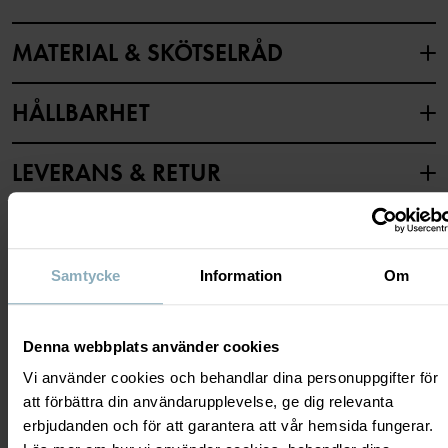
Fabrik
:
Hua Lai Knitting Factory
Läs mer
MATERIAL & SKÖTSELRÅD
HÅLLBARHET
Material
LEVERANS & RETUR
79% Cotton Organic
19% Polyamide Recycled
2% Elastane
Leverans & retur
Samtycke
Information
Om
Skötselråd
Leverans
DU KANSKE OCKSÅ GILLAR
TVÄTT
Denna webbplats använder cookies
Vi erbjuder fri frakt över 699 kr och leveranstiden är 1–4 dagar. I
40°C maskintvätt varm
kassan visas de tillgängliga leveransalternativ baserat på vilket
Vi använder cookies och behandlar dina personuppgifter för
Ej blekning
postnummer som ordern ska levereras till.
att förbättra din användarupplevelse, ge dig relevanta
Ej torktumling
erbjudanden och för att garantera att vår hemsida fungerar.