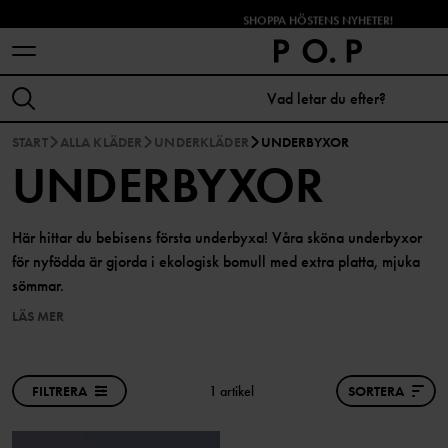
SHOPPA HÖSTENS NYHETER!
START
ALLA KLÄDER
UNDERKLÄDER
UNDERBYXOR
UNDERBYXOR
Här hittar du bebisens första underbyxa! Våra sköna underbyxor
för nyfödda är gjorda i ekologisk bomull med extra platta, mjuka
sömmar.
LÄS MER
FILTRERA
1 artikel
SORTERA