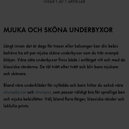
VISAR 1 AV 1 ARTIKLAR
MJUKA OCH SKÖNA UNDERBYXOR
Långt innan det är dags för trosor eller kalsonger kan din bebis
behöva ha ett par mjuka sköna underbyxor som du trär ovanpå
blöjan. Våra söta underbyxor finns både i enfärgat vitt och med de
klassiska ränderna. De tål tvätt efter tvätt och blir bara mjukare
och skönare.
Bland våra underkläder för nyfödda och barn hittar du också våra
strumpbyxor
och
strumpor
, som passar väldigt bra för spralliga ben
och mjuka bebisfötter. Välj bland flera färger, klassiska ränder och
lekfulla prints.