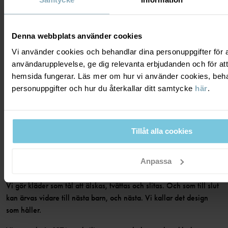
KONTAKTA OSS
VANLIGA FRÅGOR
OM OSS
PRESENTKORTSALDO
KÖPVILLKOR
Denna webbplats använder cookies
Om Polarn O. Pyret
Vi använder cookies och behandlar dina personuppgifter för at
FÖLJ OSS
INTEGRITETSPOLICY
COOKIEPOLICY
Vår historia
användarupplevelse, ge dig relevanta erbjudanden och för att
hemsida fungerar. Läs mer om hur vi använder cookies, beha
Facebook
Hitta våra butiker
personuppgifter och hur du återkallar ditt samtycke
här
.
MEDLEM
Instagram
Jobb
Medlemsförmåner
TikTok
Press
Tillåt alla cookies
Medlemsvillkor
LinkedIn
Tillgänglighet för webbinnehåll
Bli medlem
DESIGN SOM HÅLLER, SEDAN 1976
Anpassa
Vi gör kläder som tål att älskas, tvättas och slitas. Och som till slut
kan ärvas vidare till nästa barn, och nästa. Vi kallar det design
som håller.