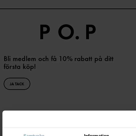
Bli medlem och få 10% rabatt på ditt
första köp!
JA TACK
BEHÖVER DU HJÄLP?
Samtycke
Information