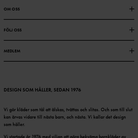
KONTAKTA OSS
VANLIGA FRÅGOR
OM OSS
PRESENTKORTSALDO
KÖPVILLKOR
Om Polarn O. Pyret
FÖLJ OSS
INTEGRITETSPOLICY
COOKIEPOLICY
Vår historia
Facebook
Hitta våra butiker
MEDLEM
Instagram
Jobb
Medlemsförmåner
TikTok
Press
Medlemsvillkor
LinkedIn
Tillgänglighet för webbinnehåll
Bli medlem
DESIGN SOM HÅLLER, SEDAN 1976
Vi gör kläder som tål att älskas, tvättas och slitas. Och som till slut
kan ärvas vidare till nästa barn, och nästa. Vi kallar det design
som håller.
Vi startade år 1976 med viljan att göra bekväma barnkläder av