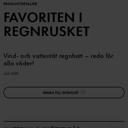
PRODUKTDETALJER
FAVORITEN I
REGNRUSKET
Vind- och vattentät regnhatt – redo för
alla väder!
LÄS MER
EGENSKAPER:
• Vind- och vattentät
• Tejpade sömmar
SPARA TILL WISHLIST
• Tillverkad i samma slitstarka material som vår klassiska skaljacka
Stormy
• PO.P randigt Meshfoder
• Knytband under hakan håller hatten på plats (Storlek 52/54 har
inga knytband)
• Brättet är något bredare baktill för extra skydd i nacken
• Printad reflex logga framtill