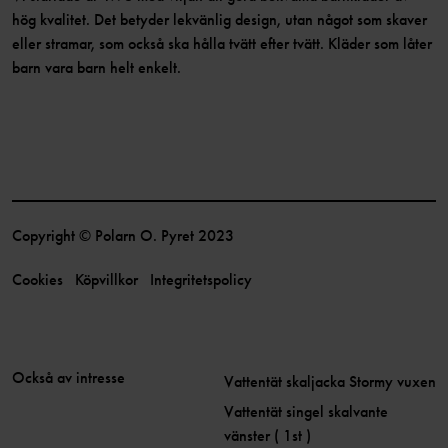
hög kvalitet. Det betyder lekvänlig design, utan något som skaver
eller stramar, som också ska hålla tvätt efter tvätt. Kläder som låter
barn vara barn helt enkelt.
Copyright © Polarn O. Pyret 2023
Cookies
Köpvillkor
Integritetspolicy
Också av intresse
Vattentät skaljacka Stormy vuxen
Vattentät singel skalvante
vänster ( 1st )