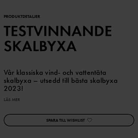
PRODUKTDETALJER
TESTVINNANDE
SKALBYXA
Vår klassiska vind- och vattentäta
skalbyxa – utsedd till bästa skalbyxa
2023!
LÄS MER
EGENSKAPER:
• Vind- och vattentät med heltejpade sömmar
• Förstärkta på knän och säte
SPARA TILL WISHLIST
• Avtagbara, justerbara hängslen
• Reglerbar midja
• Dragkedja i sidan förenklar klädbyten
• Förböjda knän för ökad rörlighet och perfekt passform