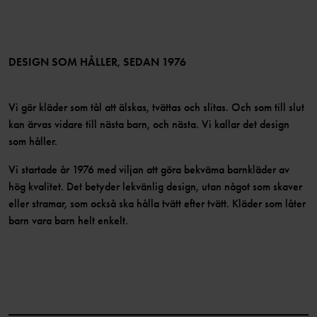
Medlemsförmåner
TikTok
Press
Medlemsvillkor
LinkedIn
Tillgänglighet för webbinnehåll
Bli medlem
DESIGN SOM HÅLLER, SEDAN 1976
Vi gör kläder som tål att älskas, tvättas och slitas. Och som till slut
kan ärvas vidare till nästa barn, och nästa. Vi kallar det design
som håller.
Vi startade år 1976 med viljan att göra bekväma barnkläder av
hög kvalitet. Det betyder lekvänlig design, utan något som skaver
eller stramar, som också ska hålla tvätt efter tvätt. Kläder som låter
barn vara barn helt enkelt.