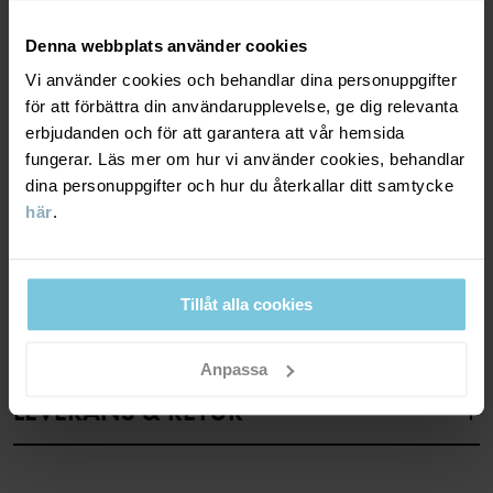
Fabrik
:
Hangzhou Hualan Garments Co Ltd
aktiviteter.
Läs mer
Denna webbplats använder cookies
ANDNINGSFÖRMÅGA
6/6
Vi använder cookies och behandlar dina personuppgifter
för att förbättra din användarupplevelse, ge dig relevanta
Andning minst 7000g/m2/24h
erbjudanden och för att garantera att vår hemsida
fungerar. Läs mer om hur vi använder cookies, behandlar
Optimal andningsförmåga. Plagget passar för väldigt
aktiva lekar.
dina personuppgifter och hur du återkallar ditt samtycke
här
.
MATERIAL & SKÖTSELRÅD
Tillåt alla cookies
HÅLLBARHET
Material
Anpassa
OUTER FABRIC
LEVERANS & RETUR
100% Polyamide
Leverans & retur
LINING