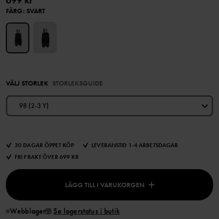
699 kr
FÄRG
:
SVART
VÄLJ STORLEK
STORLEKSGUIDE
98 (2-3 Y)
30 DAGAR ÖPPET KÖP
LEVERANSTID 1-4 ARBETSDAGAR
FRI FRAKT ÖVER 699 KR
LÄGG TILL I VARUKORGEN
Webblager
Se lagerstatus i butik