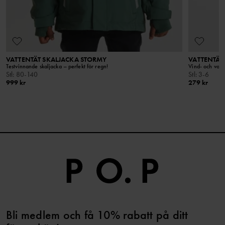
VATTENTÄT SKALJACKA STORMY
VATTENTÄT
Testvinnande skaljacka – perfekt för regn!
Vind- och vat
Stl
:
80-140
Stl
:
3-6
999 kr
279 kr
Bli medlem och få 10% rabatt på ditt